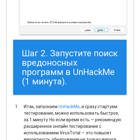
Шаг 2. Запустите поиск
вредоносных
программ в UnHackMe
(1 минута).
Итак, запускаем
UnHackMe
, и сразу стартуем
тестирование, можно использовать быстрое,
за 1 минуту. Но если время есть — рекомендую
расширенное онлайн тестирование с
использованием VirusTotal — это повысит
вероятность обнаружения не только вируса