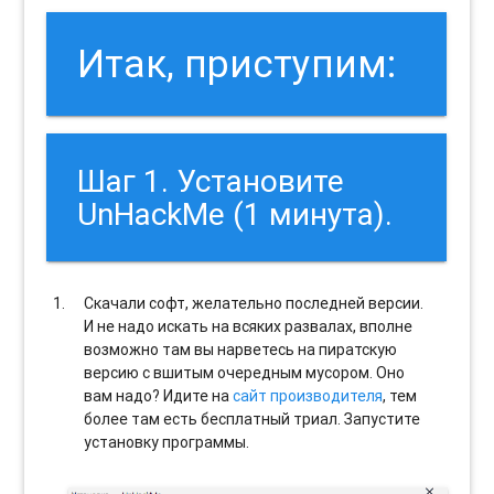
Итак, приступим:
Шаг 1. Установите
UnHackMe (1 минута).
Скачали софт, желательно последней версии.
И не надо искать на всяких развалах, вполне
возможно там вы нарветесь на пиратскую
версию с вшитым очередным мусором. Оно
вам надо? Идите на
сайт производителя
, тем
более там есть бесплатный триал. Запустите
установку программы.