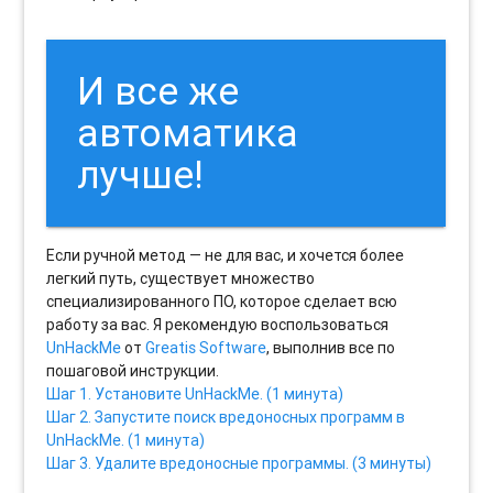
И все же
автоматика
лучше!
Если ручной метод — не для вас, и хочется более
легкий путь, существует множество
специализированного ПО, которое сделает всю
работу за вас. Я рекомендую воспользоваться
UnHackMe
от
Greatis Software
, выполнив все по
пошаговой инструкции.
Шаг 1. Установите UnHackMe. (1 минута)
Шаг 2. Запустите поиск вредоносных программ в
UnHackMe. (1 минута)
Шаг 3. Удалите вредоносные программы. (3 минуты)