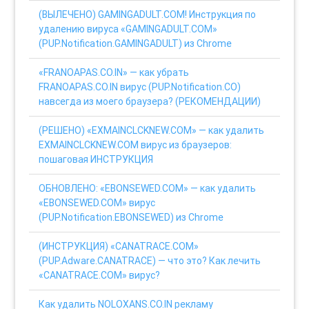
(ВЫЛЕЧЕНО) GAMINGADULT.COM! Инструкция по
удалению вируса «GAMINGADULT.COM»
(PUP.Notification.GAMINGADULT) из Chrome
«FRANOAPAS.CO.IN» — как убрать
FRANOAPAS.CO.IN вирус (PUP.Notification.CO)
навсегда из моего браузера? (РЕКОМЕНДАЦИИ)
(РЕШЕНО) «EXMAINCLCKNEW.COM» — как удалить
EXMAINCLCKNEW.COM вирус из браузеров:
пошаговая ИНСТРУКЦИЯ
ОБНОВЛЕНО: «EBONSEWED.COM» — как удалить
«EBONSEWED.COM» вирус
(PUP.Notification.EBONSEWED) из Chrome
(ИНСТРУКЦИЯ) «CANATRACE.COM»
(PUP.Adware.CANATRACE) — что это? Как лечить
«CANATRACE.COM» вирус?
Как удалить NOLOXANS.CO.IN рекламу