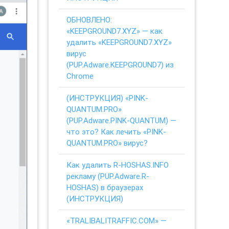
ОБНОВЛЕНО:
«KEEPGROUND7.XYZ» — как
удалить «KEEPGROUND7.XYZ»
вирус
(PUP.Adware.KEEPGROUND7) из
Chrome
(ИНСТРУКЦИЯ) «PINK-
QUANTUM.PRO»
(PUP.Adware.PINK-QUANTUM) —
что это? Как лечить «PINK-
QUANTUM.PRO» вирус?
Как удалить R-HOSHAS.INFO
рекламу (PUP.Adware.R-
HOSHAS) в браузерах
(ИНСТРУКЦИЯ)
«TRALIBALITRAFFIC.COM» —