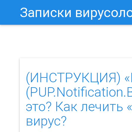
Записки вирусол
Как Отключить Уведомления 
(ИНСТРУКЦИЯ) 
(PUP.Notificatio
это? Как лечит
вирус?