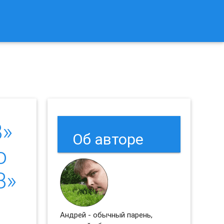
к Сбросить Настройки Браузеров Chrome и Firefox?
»
Об авторе
о
B»
Андрей - обычный парень,