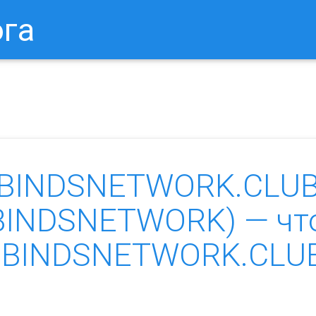
ога
в Браузере.
Как Сбросить Настройки Mozilla Firefox?
Ка
«BINDSNETWORK.CLUB
n.BINDSNETWORK) — чт
ь «BINDSNETWORK.CLU