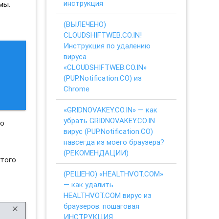
инструкция
мы.
(ВЫЛЕЧЕНО)
CLOUDSHIFTWEB.CO.IN!
Инструкция по удалению
вируса
«CLOUDSHIFTWEB.CO.IN»
(PUP.Notification.CO) из
Chrome
«GRIDNOVAKEY.CO.IN» — как
убрать GRIDNOVAKEY.CO.IN
но
вирус (PUP.Notification.CO)
навсегда из моего браузера?
(РЕКОМЕНДАЦИИ)
этого
(РЕШЕНО) «HEALTHVOT.COM»
— как удалить
HEALTHVOT.COM вирус из
браузеров: пошаговая
ИНСТРУКЦИЯ