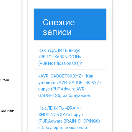
Свежие
записи
Как УДАЛИТЬ вирус
«RBTCHK68RN.CO.IN»
(PUP.Notification.CO)?
«AVR-GADGETS6.XYZ»! Как
ремя.
удалить «AVR-GADGETS6.XYZ»
вирус (PUP.Adware.AVR-
GADGETS6) из браузеров
Как ЛЕЧИТЬ «BRAIN-
ном или
SHOPING6.XYZ» вирус
(PUP.Adware.BRAIN-SHOPING6)
в браузерах: пошаговая