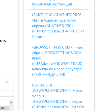
пошаговая инструкция
(ВЫЛЕЧЕНО) CHATINFO.PRO!
Инструкция по удалению
вируса «CHATINFO.PRO»
(PUP.Notification.CHATINFO) из
Chrome
еню.
«BROWSETTINGS.COM» — как
убрать BROWSETTINGS.COM
вирус
(PUP.Adware.BROWSETTINGS)
навсегда из моего браузера?
(РЕКОМЕНДАЦИИ)
ОБНОВЛЕНО:
«NEWSPULSENOW.NET» — как
удалить
«NEWSPULSENOW.NET» вирус
(PUP.Notification.NEWSPULSEN