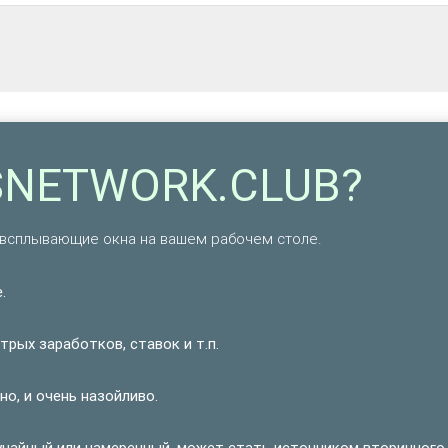
DSNETWORK.CLUB?
всплывающие окна на вашем рабочем столе.
.
рых заработков, ставок и т.п.
о, и очень назойливо.
учайный или намеренный, может стать источником вторичного