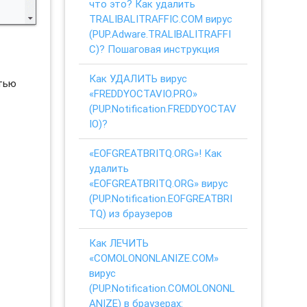
что это? Как удалить
TRALIBALITRAFFIC.COM вирус
(PUP.Adware.TRALIBALITRAFFI
C)? Пошаговая инструкция
Как УДАЛИТЬ вирус
стью
«FREDDYOCTAVIO.PRO»
(PUP.Notification.FREDDYOCTAV
IO)?
«EOFGREATBRITQ.ORG»! Как
удалить
«EOFGREATBRITQ.ORG» вирус
(PUP.Notification.EOFGREATBRI
TQ) из браузеров
Как ЛЕЧИТЬ
«COMOLONONLANIZE.COM»
вирус
(PUP.Notification.COMOLONONL
ANIZE) в браузерах: