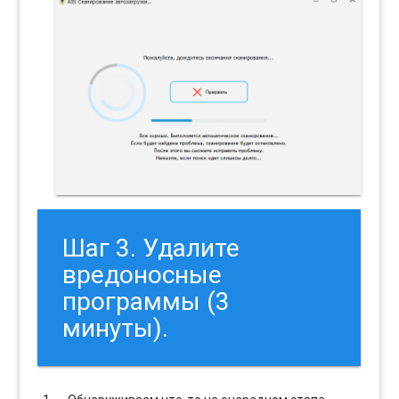
Шаг 3. Удалите
вредоносные
программы (3
минуты).