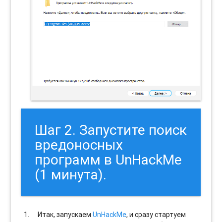
Шаг 2. Запустите поиск
вредоносных
программ в UnHackMe
(1 минута).
Итак, запускаем
UnHackMe
, и сразу стартуем