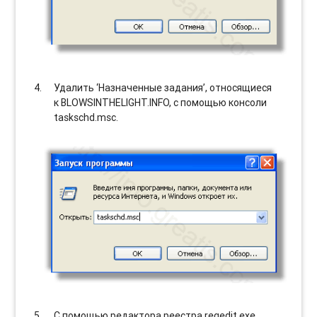
Удалить ‘Назначенные задания’, относящиеся
к BLOWSINTHELIGHT.INFO, с помощью консоли
taskschd.msc.
С помощью редактора реестра regedit.exe