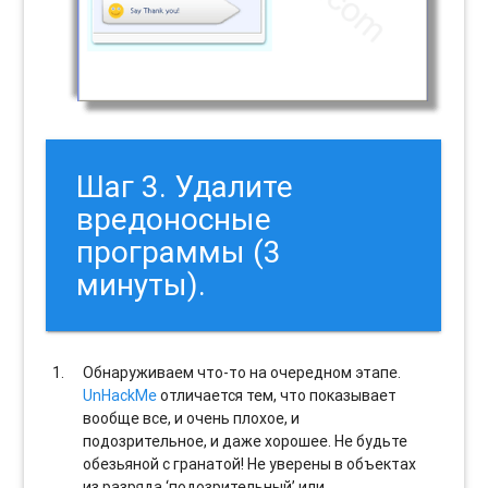
Шаг 3. Удалите
вредоносные
программы (3
минуты).
Обнаруживаем что-то на очередном этапе.
UnHackMe
отличается тем, что показывает
вообще все, и очень плохое, и
подозрительное, и даже хорошее. Не будьте
обезьяной с гранатой! Не уверены в объектах
из разряда ‘подозрительный’ или