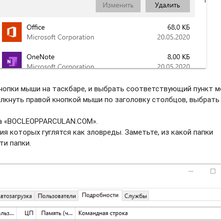
нопки мыши на таскбаре, и выбрать соотвeтствующий пункт м
елкнуть правой кнопкой мыши по заголовку столбцов, выбрать
ва «BOCLEOPPARCULAN.COM».
ия которых гуглятся как зловреды. Заметьте, из какой папки
ти папки.