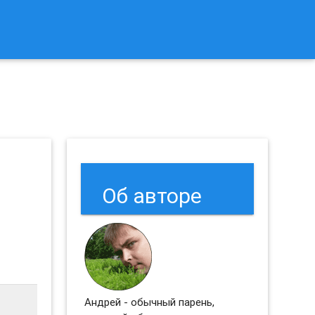
к Сбросить Настройки Браузеров Chrome и Firefox?
Об авторе
Андрей - обычный парень,