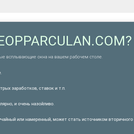
LEOPPARCULAN.COM?
е всплывающие окна на вашем рабочем столе.
.
рых заработков, ставок и т.п.
рно, и очень назойливо.
учайный или намеренный, может стать источником вторичного