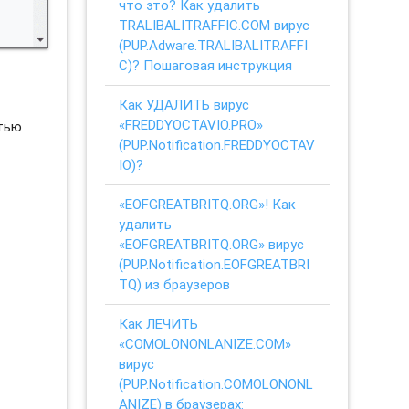
что это? Как удалить
TRALIBALITRAFFIC.COM вирус
(PUP.Adware.TRALIBALITRAFFI
C)? Пошаговая инструкция
Как УДАЛИТЬ вирус
«FREDDYOCTAVIO.PRO»
стью
(PUP.Notification.FREDDYOCTAV
IO)?
«EOFGREATBRITQ.ORG»! Как
удалить
«EOFGREATBRITQ.ORG» вирус
(PUP.Notification.EOFGREATBRI
TQ) из браузеров
Как ЛЕЧИТЬ
«COMOLONONLANIZE.COM»
вирус
(PUP.Notification.COMOLONONL
ANIZE) в браузерах: