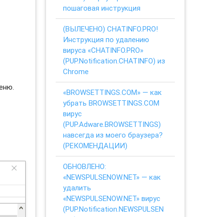
пошаговая инструкция
(ВЫЛЕЧЕНО) CHATINFO.PRO!
Инструкция по удалению
вируса «CHATINFO.PRO»
(PUP.Notification.CHATINFO) из
Chrome
еню.
«BROWSETTINGS.COM» — как
убрать BROWSETTINGS.COM
вирус
(PUP.Adware.BROWSETTINGS)
навсегда из моего браузера?
(РЕКОМЕНДАЦИИ)
ОБНОВЛЕНО:
«NEWSPULSENOW.NET» — как
удалить
«NEWSPULSENOW.NET» вирус
(PUP.Notification.NEWSPULSEN