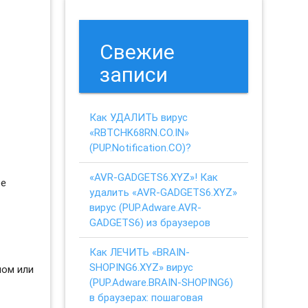
Свежие
записи
Как УДАЛИТЬ вирус
«RBTCHK68RN.CO.IN»
(PUP.Notification.CO)?
«AVR-GADGETS6.XYZ»! Как
ое
удалить «AVR-GADGETS6.XYZ»
вирус (PUP.Adware.AVR-
GADGETS6) из браузеров
Как ЛЕЧИТЬ «BRAIN-
SHOPING6.XYZ» вирус
ном или
(PUP.Adware.BRAIN-SHOPING6)
в браузерах: пошаговая