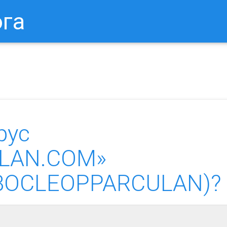
ога
в Браузере.
Как Сбросить Настройки Mozilla Firefox?
Ка
рус
LAN.COM»
on.BOCLEOPPARCULAN)?