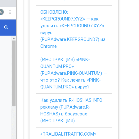
ОБНОВЛЕНО:
«KEEPGROUND7.XYZ» — как
удалить «KEEPGROUND7.XYZ»
вирус
(PUP.Adware.KEEPGROUND7) из
Chrome
(ИНСТРУКЦИЯ) «PINK-
QUANTUM.PRO»
(PUP.Adware.PINK-QUANTUM) —
что это? Как лечить «PINK-
QUANTUM.PRO» вирус?
Как удалить R-HOSHAS.INFO
рекламу (PUP.Adware.R-
HOSHAS) в браузерах
(ИНСТРУКЦИЯ)
«TRALIBALITRAFFIC.COM» —