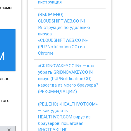
инструкция
кламы.
(ВЫЛЕЧЕНО)
CLOUDSHIFTWEB.CO.IN!
Инструкция по удалению
вируса
«CLOUDSHIFTWEB.CO.IN»
(PUP.Notification.CO) из
M
Chrome
«GRIDNOVAKEY.CO.IN» — как
убрать GRIDNOVAKEY.CO.IN
вирус (PUP.Notification.CO)
ельно
навсегда из моего браузера?
(РЕКОМЕНДАЦИИ)
этого
(РЕШЕНО) «HEALTHVOT.COM»
— как удалить
HEALTHVOT.COM вирус из
браузеров: пошаговая
ИНСТРУКЦИЯ