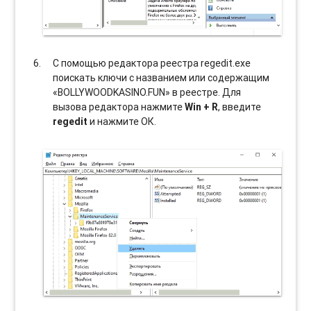
С помощью редактора реестра regedit.exe
поискать ключи с названием или содержащим
«BOLLYWOODKASINO.FUN» в реестре. Для
вызова редактора нажмите
Win + R
, введите
regedit
и нажмите ОК.