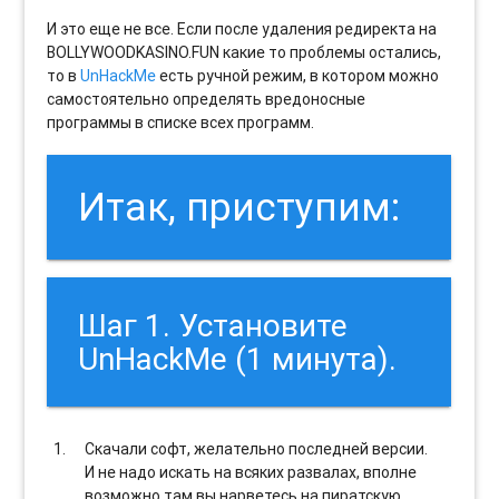
И это еще не все. Если после удаления редиректа на
BOLLYWOODKASINO.FUN какие то проблемы остались,
то в
UnHackMe
есть ручной режим, в котором можно
самостоятельно определять вредоносные
программы в списке всех программ.
Итак, приступим:
Шаг 1. Установите
UnHackMe (1 минута).
Скачали софт, желательно последней версии.
И не надо искать на всяких развалах, вполне
возможно там вы нарветесь на пиратскую