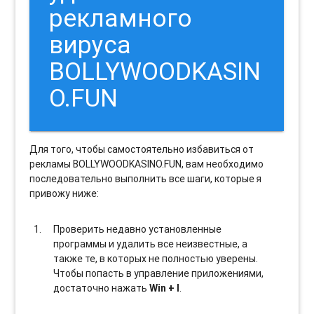
рекламного
вируса
BOLLYWOODKASIN
O.FUN
Для того, чтобы самостоятельно избавиться от
рекламы BOLLYWOODKASINO.FUN, вам необходимо
последовательно выполнить все шаги, которые я
привожу ниже:
Проверить недавно установленные
программы и удалить все неизвестные, а
также те, в которых не полностью уверены.
Чтобы попасть в управление приложениями,
достаточно нажать
Win + I
.