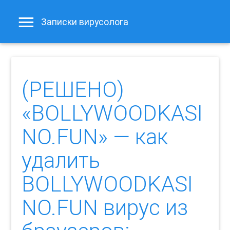
Записки вирусолога
(РЕШЕНО)
«BOLLYWOODKASI
NO.FUN» — как
удалить
BOLLYWOODKASI
NO.FUN вирус из