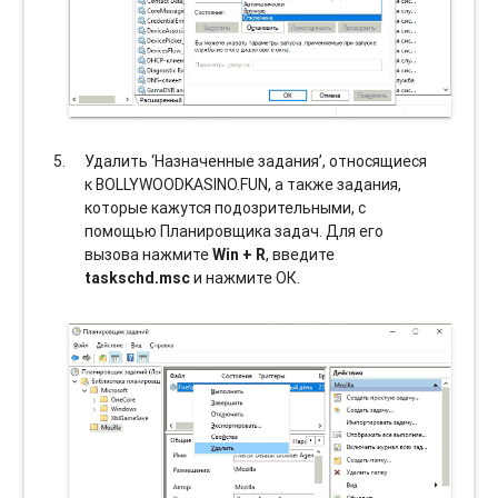
Удалить ‘Назначенные задания’, относящиеся
к BOLLYWOODKASINO.FUN, а также задания,
которые кажутся подозрительными, с
помощью Планировщика задач. Для его
вызова нажмите
Win + R
, введите
taskschd.msc
и нажмите ОК.