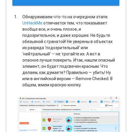
Обнаруживаем что-то на очередном этапе.
UnHackMe
отличается тем, что показывает
вообще все, и очень плохое, и
подозрительное, и даже хорошее. Не будьте
обезьяной с гранатой! Не уверены в объектах
из разряда ‘подозрительный’ или
‘нейтральный’ — не трогайте их. А вот в
опасное лучше поверить. Итак, нашли опасный
элемент, он будет подсвечен красным. Что
делаем, как думаете? Правильно — убить! Ну
или в английской версии — Remove Checked. В
общем, жмем красную кнопку.