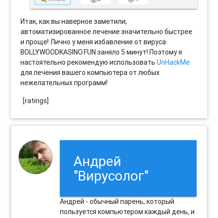
Итак, как вы наверное заметили,
автоматизированное лечение значительно быстрее
и проще! Лично у меня избавление от вируса
BOLLYWOODKASINO.FUN заняло 5 минут! Поэтому я
настоятельно рекомендую использовать
UnHackMe
для лечения вашего компьютера от любых
нежелательных программ!
[ratings]
Андрей
"Вирусолог"
Андрей - обычный парень, который
пользуется компьютером каждый день, и