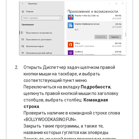
Открыть Диспетчер задач щелчком правой
кнопки мыши на таскбаре, и выбрать
соотвeтствующий пункт меню.
Переключиться на вкладку
Подробности
,
щелкнуть правой кнопкой мыши по заголовку
столбцов, выбрать столбец:
Командная
строка
.
Проверить наличие в командной строке слова
«BOLLYWOODKASINO.FUN».
Закрыть такие программы, а также те,
названия которых гуглятся как зловреды.
Заметьте, из какой папки происходит запуск