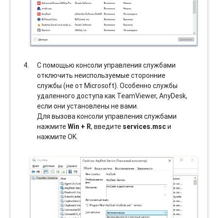
С помощью консоли управления службами
отключить неиспользуемые сторонние
службы (не от Microsoft). Особенно службы
удаленного доступа как TeamViewer, AnyDesk,
если они установлены не вами.
Для вызова консоли управления службами
нажмите
Win + R
, введите
services.msc
и
нажмите OK.