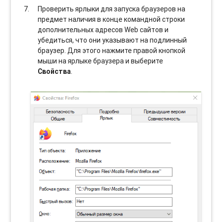
Проверить ярлыки для запуска браузеров на
предмет наличия в конце командной строки
дополнительных адресов Web сайтов и
убедиться, что они указывают на подлинный
браузер. Для этого нажмите правой кнопкой
мыши на ярлыке браузера и выберите
Свойства
.