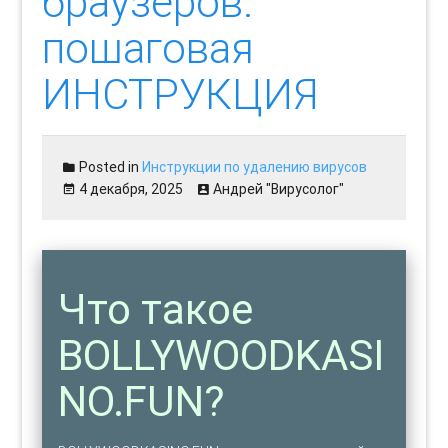
браузеров:
пошаговая
ИНСТРУКЦИЯ
Posted in
Инструкции по удалению вирусов
4 декабря, 2025
Андрей "Вирусолог"
Что такое
BOLLYWOODKASI
NO.FUN?