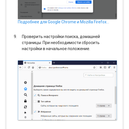
Подробнее для Google Chrome и Mozilla Firefox…
Проверить настройки поиска, домашней
страницы. При необходимости сбросить
настройки в начальное положение.