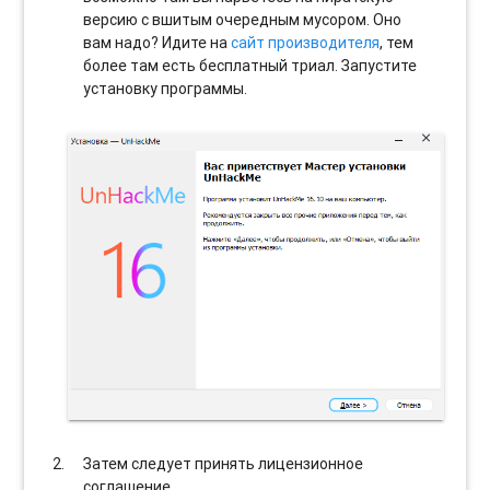
версию с вшитым очередным мусором. Оно
вам надо? Идите на
сайт производителя
, тем
более там есть бесплатный триал. Запустите
установку программы.
Затем следует принять лицензионное
соглашение.