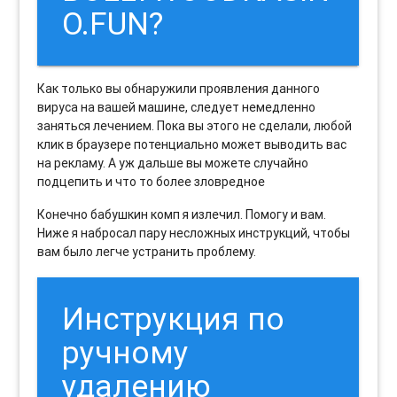
O.FUN?
Как только вы обнаружили проявления данного
вируса на вашей машине, следует немедленно
заняться лечением. Пока вы этого не сделали, любой
клик в браузере потенциально может выводить вас
на рекламу. А уж дальше вы можете случайно
подцепить и что то более зловредное
Конечно бабушкин комп я излечил. Помогу и вам.
Ниже я набросал пару несложных инструкций, чтобы
вам было легче устранить проблему.
Инструкция по
ручному
удалению