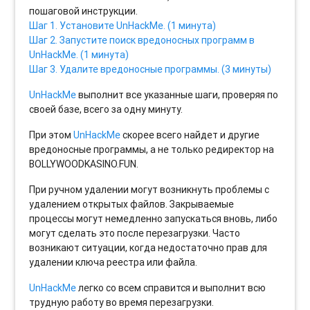
пошаговой инструкции.
Шаг 1. Установите UnHackMe. (1 минута)
Шаг 2. Запустите поиск вредоносных программ в
UnHackMe. (1 минута)
Шаг 3. Удалите вредоносные программы. (3 минуты)
UnHackMe
выполнит все указанные шаги, проверяя по
своей базе, всего за одну минуту.
При этом
UnHackMe
скорее всего найдет и другие
вредоносные программы, а не только редиректор на
BOLLYWOODKASINO.FUN.
При ручном удалении могут возникнуть проблемы с
удалением открытых файлов. Закрываемые
процессы могут немедленно запускаться вновь, либо
могут сделать это после перезагрузки. Часто
возникают ситуации, когда недостаточно прав для
удалении ключа реестра или файла.
UnHackMe
легко со всем справится и выполнит всю
трудную работу во время перезагрузки.