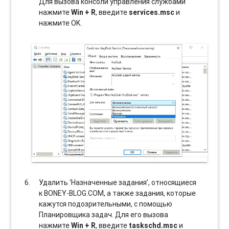
Для вызова консоли управления службами
нажмите
Win + R
, введите
services.msc
и
нажмите OK.
Удалить ‘Назначенные задания’, относящиеся
к BONEY-BLOG.COM, а также задания, которые
кажутся подозрительными, с помощью
Планировщика задач. Для его вызова
нажмите
Win + R
, введите
taskschd.msc
и