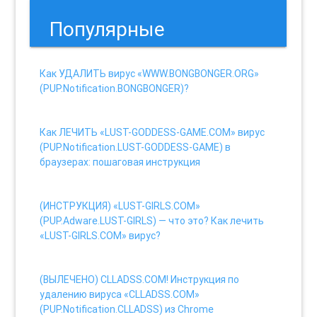
Популярные
Как УДАЛИТЬ вирус «WWW.BONGBONGER.ORG»
(PUP.Notification.BONGBONGER)?
30 views
Как ЛЕЧИТЬ «LUST-GODDESS-GAME.COM» вирус
(PUP.Notification.LUST-GODDESS-GAME) в
браузерах: пошаговая инструкция
27 views
(ИНСТРУКЦИЯ) «LUST-GIRLS.COM»
(PUP.Adware.LUST-GIRLS) — что это? Как лечить
«LUST-GIRLS.COM» вирус?
20 views
(ВЫЛЕЧЕНО) CLLADSS.COM! Инструкция по
удалению вируса «CLLADSS.COM»
(PUP.Notification.CLLADSS) из Chrome