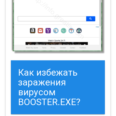
Как избежать
заражения
вирусом
BOOSTER.EXE?