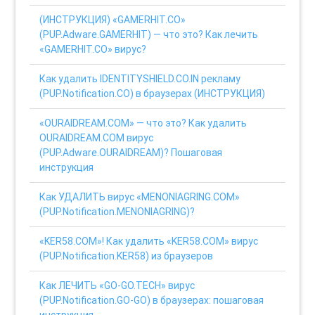
(ИНСТРУКЦИЯ) «GAMERHIT.CO»
(PUP.Adware.GAMERHIT) — что это? Как лечить
«GAMERHIT.CO» вирус?
Как удалить IDENTITYSHIELD.CO.IN рекламу
(PUP.Notification.CO) в браузерах (ИНСТРУКЦИЯ)
«OURAIDREAM.COM» — что это? Как удалить
OURAIDREAM.COM вирус
(PUP.Adware.OURAIDREAM)? Пошаговая
инструкция
Как УДАЛИТЬ вирус «MENONIAGRING.COM»
(PUP.Notification.MENONIAGRING)?
«KER58.COM»! Как удалить «KER58.COM» вирус
(PUP.Notification.KER58) из браузеров
Как ЛЕЧИТЬ «GO-GO.TECH» вирус
(PUP.Notification.GO-GO) в браузерах: пошаговая
инструкция