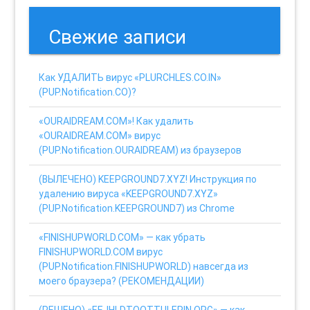
Свежие записи
Как УДАЛИТЬ вирус «PLURCHLES.CO.IN»
(PUP.Notification.CO)?
«OURAIDREAM.COM»! Как удалить
«OURAIDREAM.COM» вирус
(PUP.Notification.OURAIDREAM) из браузеров
(ВЫЛЕЧЕНО) KEEPGROUND7.XYZ! Инструкция по
удалению вируса «KEEPGROUND7.XYZ»
(PUP.Notification.KEEPGROUND7) из Chrome
«FINISHUPWORLD.COM» — как убрать
FINISHUPWORLD.COM вирус
(PUP.Notification.FINISHUPWORLD) навсегда из
моего браузера? (РЕКОМЕНДАЦИИ)
(РЕШЕНО) «EEJHLDTOOTTULERIN.ORG» — как