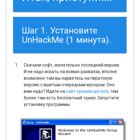
Шаг 1. Установите
UnHackMe (1 минута).
Скачали софт, желательно последней версии.
И не надо искать на всяких развалах, вполне
возможно там вы нарветесь на пиратскую
версию с вшитым очередным мусором. Оно
вам надо? Идите на
сайт производителя
, тем
более там есть бесплатный триал. Запустите
установку программы.