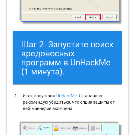
Шаг 2. Запустите поиск
вредоносных
программ в UnHackMe
(1 минута).
Итак, запускаем
UnHackMe
. Для начала
рекомендую убедиться, что опция защиты от
веб-майнеров включена.