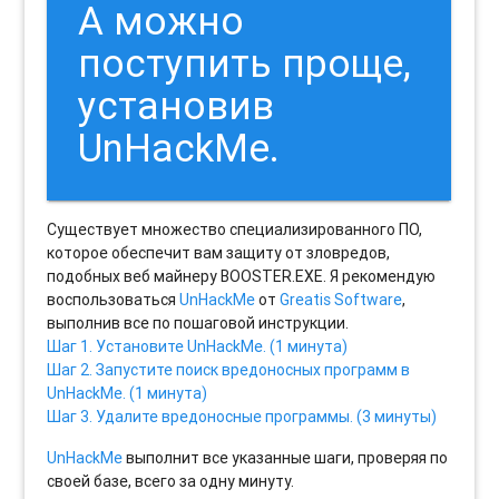
А можно
поступить проще,
установив
UnHackMe.
Cуществует множество специализированного ПО,
которое обеспечит вам защиту от зловредов,
подобных веб майнеру BOOSTER.EXE. Я рекомендую
воспользоваться
UnHackMe
от
Greatis Software
,
выполнив все по пошаговой инструкции.
Шаг 1. Установите UnHackMe. (1 минута)
Шаг 2. Запустите поиск вредоносных программ в
UnHackMe. (1 минута)
Шаг 3. Удалите вредоносные программы. (3 минуты)
UnHackMe
выполнит все указанные шаги, проверяя по
своей базе, всего за одну минуту.