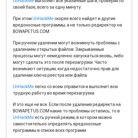
UnHackMe
выполнит все указанные шаги, проверяя по
своей базе, всего за одну минуту.
При этом
UnHackMe
скорее всего найдет и другие
вредоносные программы, а не только редиректор на
BOWAPETUS.COM.
При ручном удалении могут возникнуть проблемы с
удалением открытых файлов. Закрываемые
процессы могут немедленно запускаться вновь, либо
могут сделать это после перезагрузки. Часто
возникают ситуации, когда недостаточно прав для
удалении ключа реестра или файла.
UnHackMe
легко со всем справится и выполнит всю
трудную работу во время перезагрузки.
И это еще не все. Если после удаления редиректа на
BOWAPETUS.COM какие то проблемы остались, то в
UnHackMe
есть ручной режим, в котором можно
самостоятельно определять вредоносные
программы в списке всех программ.