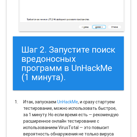
Шаг 2. Запустите поиск
вредоносных
программ в UnHackMe
(1 минута).
Итак, запускаем
UnHackMe
, и сразу стартуем
тестирование, можно использовать быстрое,
за 1 минуту. Но если время есть — рекомендую
расширенное онлайн тестирование с
использованием VirusTotal — это повысит
вероятность обнаружения не только вируса