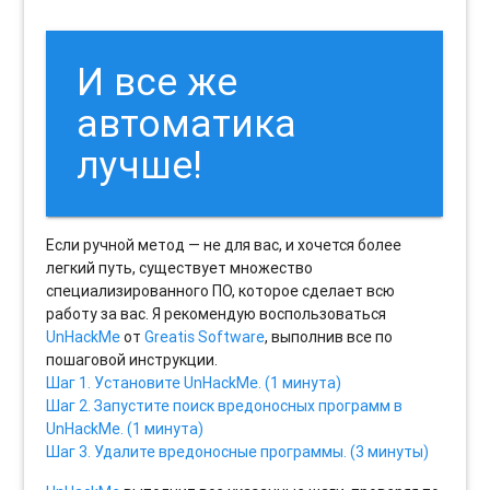
И все же
автоматика
лучше!
Если ручной метод — не для вас, и хочется более
легкий путь, существует множество
специализированного ПО, которое сделает всю
работу за вас. Я рекомендую воспользоваться
UnHackMe
от
Greatis Software
, выполнив все по
пошаговой инструкции.
Шаг 1. Установите UnHackMe. (1 минута)
Шаг 2. Запустите поиск вредоносных программ в
UnHackMe. (1 минута)
Шаг 3. Удалите вредоносные программы. (3 минуты)