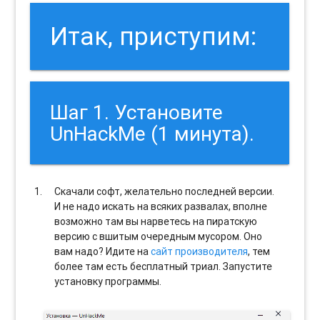
Итак, приступим:
Шаг 1. Установите
UnHackMe (1 минута).
Скачали софт, желательно последней версии.
И не надо искать на всяких развалах, вполне
возможно там вы нарветесь на пиратскую
версию с вшитым очередным мусором. Оно
вам надо? Идите на
сайт производителя
, тем
более там есть бесплатный триал. Запустите
установку программы.