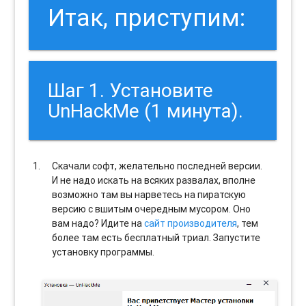
Итак, приступим:
Шаг 1. Установите
UnHackMe (1 минута).
Скачали софт, желательно последней версии.
И не надо искать на всяких развалах, вполне
возможно там вы нарветесь на пиратскую
версию с вшитым очередным мусором. Оно
вам надо? Идите на
сайт производителя
, тем
более там есть бесплатный триал. Запустите
установку программы.