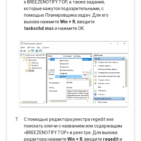
к BREEZENOTIFY.TOP, а также задания,
которые кажутся подозрительными, с
помощью Планировщика задач. Для его
вызова нажмите
Win + R
, введите
taskschd.msc
и нажмите ОК.
С помощью редактора реестра regedit.exe
поискать ключи с названием или содержащим
«BREEZENOTIFY.TOP» в реестре. Для вызова
редактора нажмите
Win + R
, введите
regedit
и