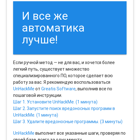
И все же
автоматика
лучше!
Если ручной метод — не для вас, и хочется более
легкий путь, существует множество
специализированного ПО, которое сделает всю
работу за вас. Я рекомендую воспользоваться
UnHackMe
от
Greatis Software
, выполнив все по
пошаговой инструкции.
Шаг 1. Установите UnHackMe. (1 минута)
Шаг 2. Запустите поиск вредоносных программ в
UnHackMe. (1 минута)
Шаг 3. Удалите вредоносные программы. (3 минуты)
UnHackMe
выполнит все указанные шаги, проверяя по
своей базе, всего за одну минуту.