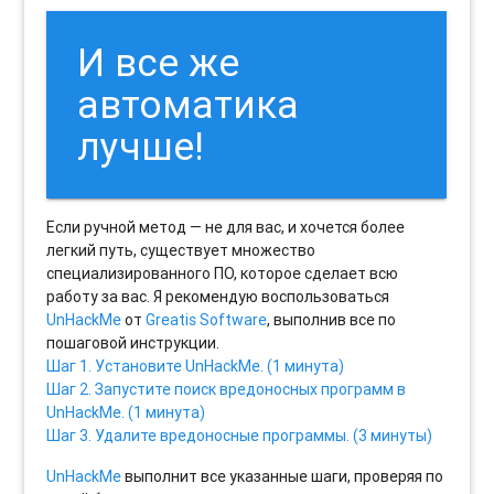
И все же
автоматика
лучше!
Если ручной метод — не для вас, и хочется более
легкий путь, существует множество
специализированного ПО, которое сделает всю
работу за вас. Я рекомендую воспользоваться
UnHackMe
от
Greatis Software
, выполнив все по
пошаговой инструкции.
Шаг 1. Установите UnHackMe. (1 минута)
Шаг 2. Запустите поиск вредоносных программ в
UnHackMe. (1 минута)
Шаг 3. Удалите вредоносные программы. (3 минуты)
UnHackMe
выполнит все указанные шаги, проверяя по