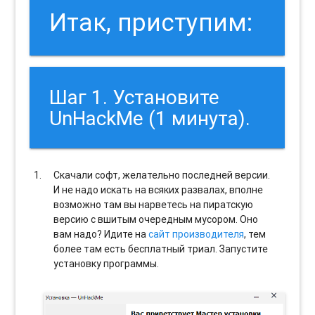
Итак, приступим:
Шаг 1. Установите
UnHackMe (1 минута).
Скачали софт, желательно последней версии.
И не надо искать на всяких развалах, вполне
возможно там вы нарветесь на пиратскую
версию с вшитым очередным мусором. Оно
вам надо? Идите на
сайт производителя
, тем
более там есть бесплатный триал. Запустите
установку программы.