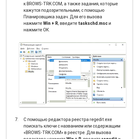
к BROWS-TRK.COM, а также задания, которые
кажутся подозрительными, с помощью
Планировщика задач. Для его вызова
нажмите
Win + R
, введите
taskschd.msc
и
нажмите ОК.
С помощью редактора реестра regedit.exe
поискать ключи с названием или содержащим
«BROWS-TRK.COM» в реестре. Для вызова
редактора нажмите
Win + R
, введите
regedit
и