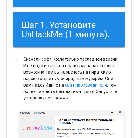
Шаг 1. Установите
UnHackMe (1 минута).
Скачали софт, желательно последней версии.
И не надо искать на всяких развалах, вполне
возможно там вы нарветесь на пиратскую
версию с вшитым очередным мусором. Оно
вам надо? Идите на
сайт производителя
, тем
более там есть бесплатный триал. Запустите
установку программы.