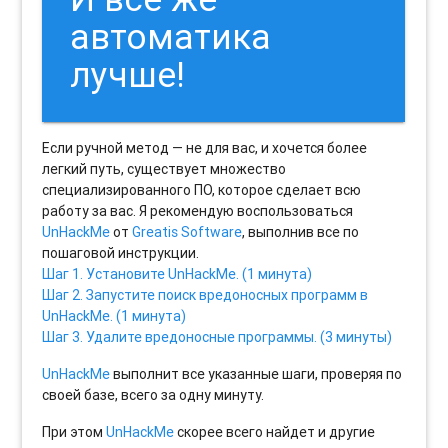
автоматика
лучше!
Если ручной метод — не для вас, и хочется более
легкий путь, существует множество
специализированного ПО, которое сделает всю
работу за вас. Я рекомендую воспользоваться
UnHackMe
от
Greatis Software
, выполнив все по
пошаговой инструкции.
Шаг 1. Установите UnHackMe. (1 минута)
Шаг 2. Запустите поиск вредоносных программ в
UnHackMe. (1 минута)
Шаг 3. Удалите вредоносные программы. (3 минуты)
UnHackMe
выполнит все указанные шаги, проверяя по
своей базе, всего за одну минуту.
При этом
UnHackMe
скорее всего найдет и другие