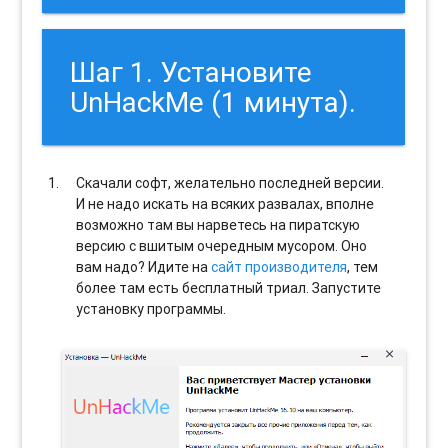
Шаг 1. Установите
UnHackMe (1 минута).
Скачали софт, желательно последней версии.
И не надо искать на всяких развалах, вполне
возможно там вы нарветесь на пиратскую
версию с вшитым очередным мусором. Оно
вам надо? Идите на
сайт производителя
, тем
более там есть бесплатный триал. Запустите
установку программы.