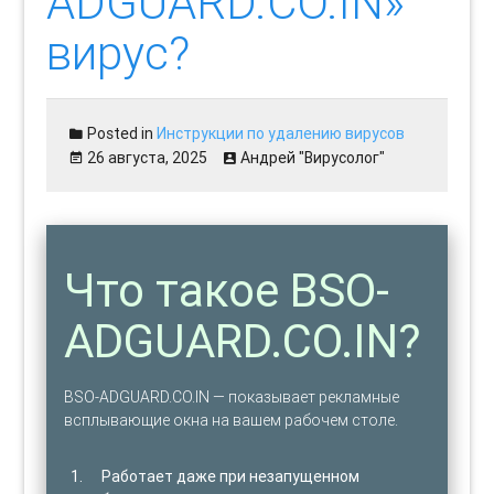
ADGUARD.CO.IN»
вирус?
Posted in
Инструкции по удалению вирусов
26 августа, 2025
Андрей "Вирусолог"
Что такое BSO-
ADGUARD.CO.IN?
BSO-ADGUARD.CO.IN — показывает рекламные
всплывающие окна на вашем рабочем столе.
Работает даже при незапущенном