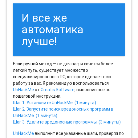
И все же
автоматика
лучше!
Если ручной метод — не для вас, и хочется более
легкий путь, существует множество
специализированного ПО, которое сделает всю
работу за вас. Я рекомендую воспользоваться
UnHackMe
от
Greatis Software
, выполнив все по
пошаговой инструкции.
Шаг 1. Установите UnHackMe. (1 минута)
Шаг 2. Запустите поиск вредоносных программ в
UnHackMe. (1 минута)
Шаг 3. Удалите вредоносные программы. (3 минуты)
UnHackMe
выполнит все указанные шаги, проверяя по