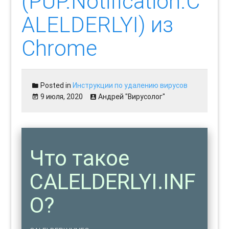
(PUP.Notification.C
ALELDERLYI) из
Chrome
Posted in
Инструкции по удалению вирусов
9 июля, 2020
Андрей "Вирусолог"
Что такое
CALELDERLYI.INF
O?