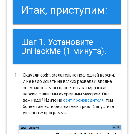
Итак, приступим:
Шаг 1. Установите
UnHackMe (1 минута).
Скачали софт, желательно последней версии.
И не надо искать на всяких развалах, вполне
возможно там вы нарветесь на пиратскую
версию с вшитым очередным мусором. Оно
вам надо? Идите на
сайт производителя
, тем
более там есть бесплатный триал. Запустите
установку программы.