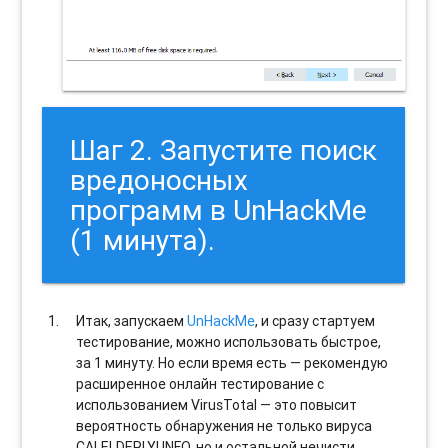
Шаг 2. Запустите поиск
вредоносных
программ в UnHackMe
(1 минута).
Итак, запускаем
UnHackMe
, и сразу стартуем
тестирование, можно использовать быстрое,
за 1 минуту. Но если время есть — рекомендую
расширенное онлайн тестирование с
использованием VirusTotal — это повысит
вероятность обнаружения не только вируса
CALELDERLYI.INFO, но и остальной нечисти.