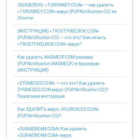
ОБНОВЛЕНО: «TORVIXKEY.CO.IN» — как удалить
«TORVIXKEY.CO.IN» вирус (PUP.Notification.CO) из
Chrome
(ИНСТРУКЦИЯ) «TRUSTPIXELBOX.CO.IN»
(PUP.Notification.CO) — что это? Как лечить
«TRUSTPIXELBOX.CO.IN» вирус?
Как удалить WASMEOF.COM рекламу
(PUP.Notification.WASMEOF) в браузерах
(ИНСТРУКЦИЯ)
«ZYGMEGED.CO.IN» — что это? Как удалить
ZYGMEGED.CO.IN вирус (PUP.Notification.CO)?
Пошаговая инструкция
Как УДАЛИТЬ вирус «PLURCHLES.CO.IN»
(PUP.Notification.CO)?
«OURAIDREAM.COM»! Как удалить
«OURAIDREAM.COM» вирус