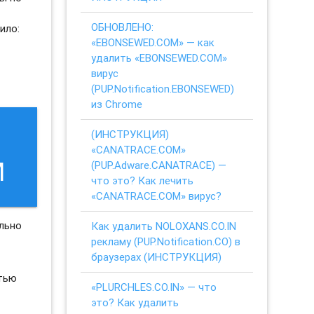
ОБНОВЛЕНО:
ило:
«EBONSEWED.COM» — как
удалить «EBONSEWED.COM»
вирус
(PUP.Notification.EBONSEWED)
из Chrome
(ИНСТРУКЦИЯ)
«CANATRACE.COM»
M
(PUP.Adware.CANATRACE) —
что это? Как лечить
«CANATRACE.COM» вирус?
льно
Как удалить NOLOXANS.CO.IN
рекламу (PUP.Notification.CO) в
браузерах (ИНСТРУКЦИЯ)
стью
«PLURCHLES.CO.IN» — что
это? Как удалить