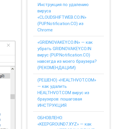
Инструкция по удалению
вируса
«CLOUDSHIFTWEB.CO.IN»
(PUP.Notification.CO) из
Chrome
«GRIDNOVAKEY.CO.IN» — как
убрать GRIDNOVAKEY.CO.IN
вирус (PUP.Notification.CO)
навсегда из моего браузера?
(РЕКОМЕНДАЦИИ)
(РЕШЕНО) «HEALTHVOT.COM»
— как удалить
HEALTHVOT.COM вирус из
браузеров: пошаговая
ИНСТРУКЦИЯ
ОБНОВЛЕНО:
«KEEPGROUND7.XYZ» — как