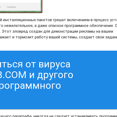
й инсталляционных пакетов грешат включением в процесс уст
то нежелательное, а даже опасное программное обеспечение. 
. Этот зловред создан для демонстрации рекламы на вашем
ражает и тормозит работу вашей системы, создает свои задан
ться от вируса
.COM и другого
программного
дущего параграфа, никогда не следует устанавливать программ