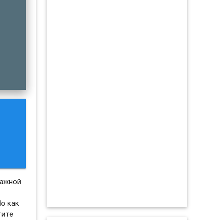
важной
Но как
тите