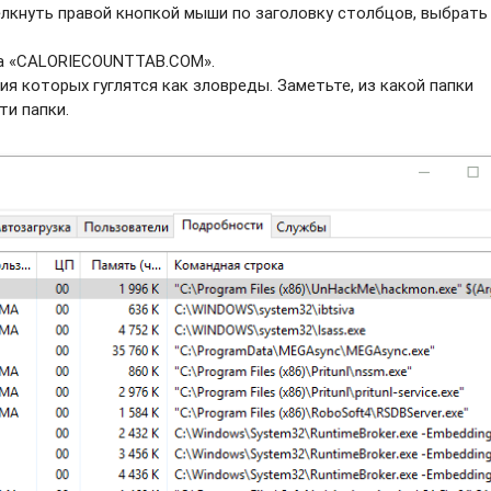
елкнуть правой кнопкой мыши по заголовку столбцов, выбрать
ва «CALORIECOUNTTAB.COM».
ия которых гуглятся как зловреды. Заметьте, из какой папки
ти папки.