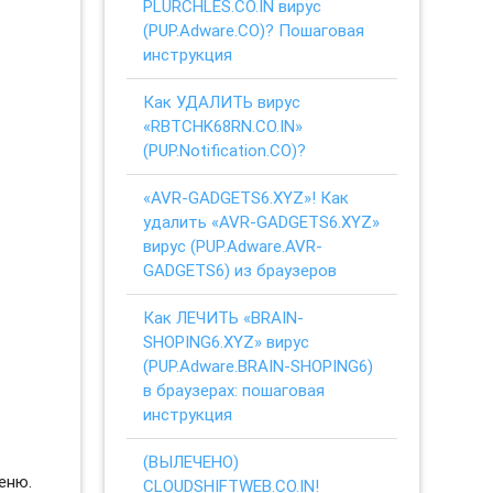
PLURCHLES.CO.IN вирус
(PUP.Adware.CO)? Пошаговая
инструкция
Как УДАЛИТЬ вирус
«RBTCHK68RN.CO.IN»
(PUP.Notification.CO)?
«AVR-GADGETS6.XYZ»! Как
удалить «AVR-GADGETS6.XYZ»
вирус (PUP.Adware.AVR-
GADGETS6) из браузеров
Как ЛЕЧИТЬ «BRAIN-
SHOPING6.XYZ» вирус
(PUP.Adware.BRAIN-SHOPING6)
в браузерах: пошаговая
инструкция
(ВЫЛЕЧЕНО)
еню.
CLOUDSHIFTWEB.CO.IN!