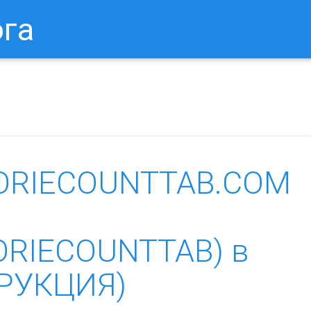
ога
в Браузере.
Как Сбросить Настройки Mozilla Firefox?
Ка
LORIECOUNTTAB.COM
ORIECOUNTTAB) в
ТРУКЦИЯ)