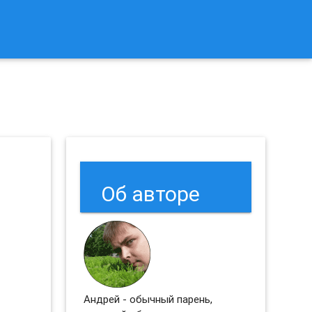
к Сбросить Настройки Браузеров Chrome и Firefox?
Об авторе
Андрей - обычный парень,