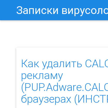
Записки вирусол
Как Отключить Уведомления 
Как удалить CA
рекламу
(PUP.Adware.CAL
браузерах (ИНС