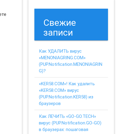
ете
Свежие
записи
Как УДАЛИТЬ вирус
«MENONIAGRING.COM»
(PUP.Notification.MENONIAGRIN
G)?
«KER58.COM»! Как удалить
«KER58.COM» вирус
(PUP.Notification.KER58) из
браузеров
Как ЛЕЧИТЬ «GO-GO.TECH»
вирус (PUP.Notification.GO-GO)
в браузерах: пошаговая