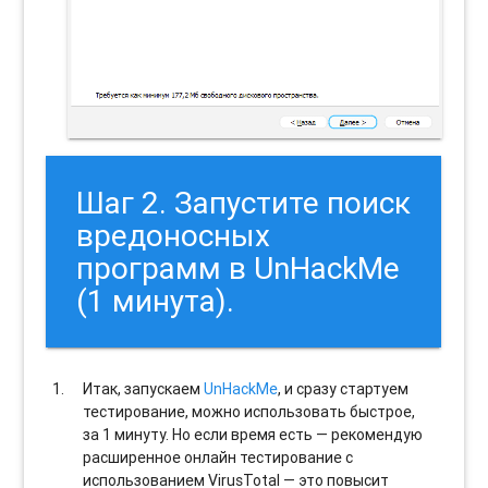
Шаг 2. Запустите поиск
вредоносных
программ в UnHackMe
(1 минута).
Итак, запускаем
UnHackMe
, и сразу стартуем
тестирование, можно использовать быстрое,
за 1 минуту. Но если время есть — рекомендую
расширенное онлайн тестирование с
использованием VirusTotal — это повысит