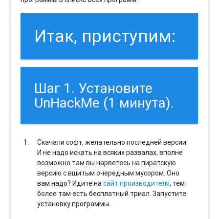
Итак, приступим:
Шаг 1. Установите
UnHackMe (1 минута).
Скачали софт, желательно последней версии.
И не надо искать на всяких развалах, вполне
возможно там вы нарветесь на пиратскую
версию с вшитым очередным мусором. Оно
вам надо? Идите на
сайт производителя
, тем
более там есть бесплатный триал. Запустите
установку программы.