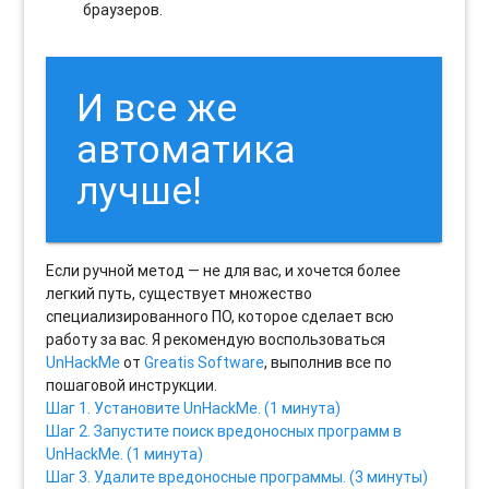
браузеров.
И все же
автоматика
лучше!
Если ручной метод — не для вас, и хочется более
легкий путь, существует множество
специализированного ПО, которое сделает всю
работу за вас. Я рекомендую воспользоваться
UnHackMe
от
Greatis Software
, выполнив все по
пошаговой инструкции.
Шаг 1. Установите UnHackMe. (1 минута)
Шаг 2. Запустите поиск вредоносных программ в
UnHackMe. (1 минута)
Шаг 3. Удалите вредоносные программы. (3 минуты)