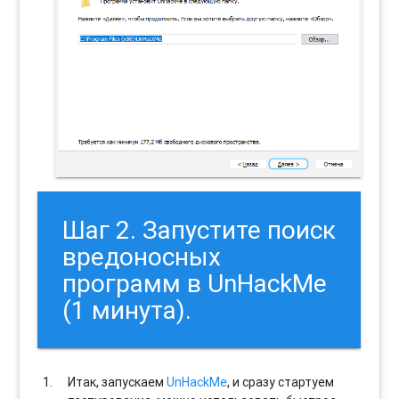
Шаг 2. Запустите поиск
вредоносных
программ в UnHackMe
(1 минута).
Итак, запускаем
UnHackMe
, и сразу стартуем