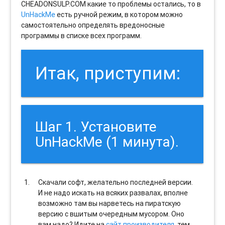
CHEADONSULP.COM какие то проблемы остались, то в
UnHackMe
есть ручной режим, в котором можно
самостоятельно определять вредоносные
программы в списке всех программ.
Итак, приступим:
Шаг 1. Установите
UnHackMe (1 минута).
Скачали софт, желательно последней версии.
И не надо искать на всяких развалах, вполне
возможно там вы нарветесь на пиратскую
версию с вшитым очередным мусором. Оно
вам надо? Идите на
сайт производителя
, тем