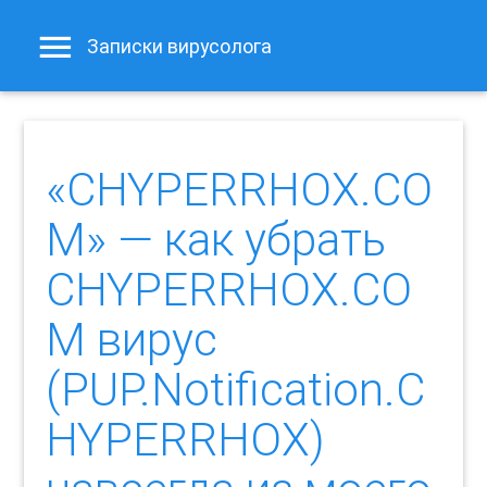
Записки вирусолога
«CHYPERRHOX.CO
M» — как убрать
CHYPERRHOX.CO
M вирус
(PUP.Notification.C
HYPERRHOX)