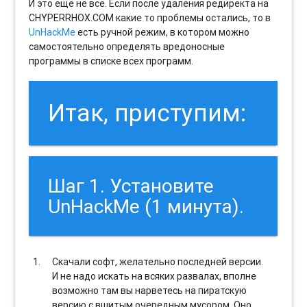
И это еще не все. Если после удаления редиректа на
CHYPERRHOX.COM какие то проблемы остались, то в
UnHackMe
есть ручной режим, в котором можно
самостоятельно определять вредоносные
программы в списке всех программ.
Итак, приступим:
Шаг 1. Установите
UnHackMe (1 минута).
Скачали софт, желательно последней версии.
И не надо искать на всяких развалах, вполне
возможно там вы нарветесь на пиратскую
версию с вшитым очередным мусором. Оно