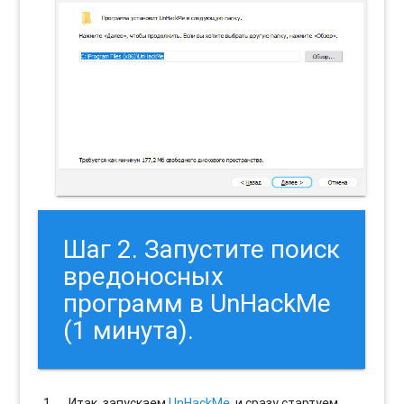
Шаг 2. Запустите поиск
вредоносных
программ в UnHackMe
(1 минута).
Итак, запускаем
UnHackMe
, и сразу стартуем