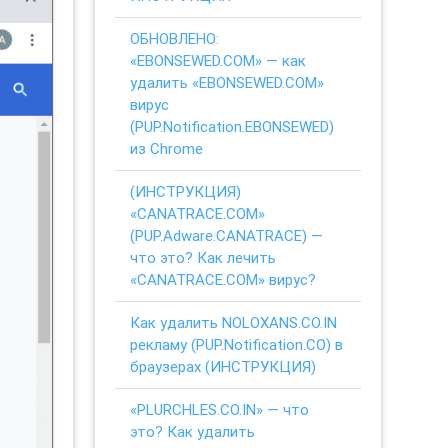
ОБНОВЛЕНО:
«EBONSEWED.COM» — как
удалить «EBONSEWED.COM»
вирус
(PUP.Notification.EBONSEWED)
из Chrome
(ИНСТРУКЦИЯ)
«CANATRACE.COM»
(PUP.Adware.CANATRACE) —
что это? Как лечить
«CANATRACE.COM» вирус?
Как удалить NOLOXANS.CO.IN
рекламу (PUP.Notification.CO) в
браузерах (ИНСТРУКЦИЯ)
«PLURCHLES.CO.IN» — что
это? Как удалить