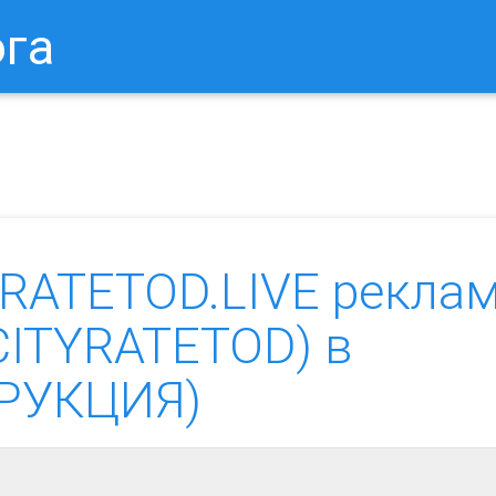
ога
в Браузере.
Как Сбросить Настройки Mozilla Firefox?
Ка
YRATETOD.LIVE рекла
.CITYRATETOD) в
ТРУКЦИЯ)