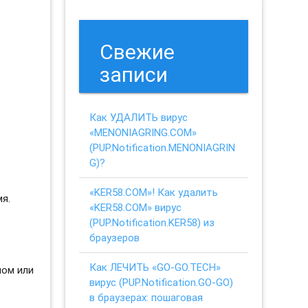
Свежие
записи
Как УДАЛИТЬ вирус
«MENONIAGRING.COM»
(PUP.Notification.MENONIAGRIN
G)?
«KER58.COM»! Как удалить
я.
«KER58.COM» вирус
(PUP.Notification.KER58) из
браузеров
Как ЛЕЧИТЬ «GO-GO.TECH»
ном или
вирус (PUP.Notification.GO-GO)
в браузерах: пошаговая