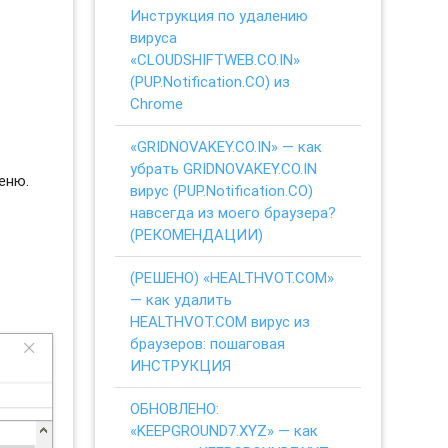
Инструкция по удалению
вируса
«CLOUDSHIFTWEB.CO.IN»
(PUP.Notification.CO) из
Chrome
«GRIDNOVAKEY.CO.IN» — как
убрать GRIDNOVAKEY.CO.IN
еню.
вирус (PUP.Notification.CO)
навсегда из моего браузера?
(РЕКОМЕНДАЦИИ)
(РЕШЕНО) «HEALTHVOT.COM»
— как удалить
HEALTHVOT.COM вирус из
браузеров: пошаговая
ИНСТРУКЦИЯ
ОБНОВЛЕНО:
«KEEPGROUND7.XYZ» — как