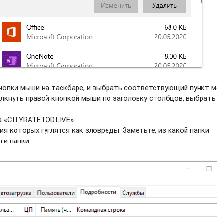
нопки мыши на таскбаре, и выбрать соотвeтствующий пункт м
елкнуть правой кнопкой мыши по заголовку столбцов, выбрать
а «CITYRATETOD.LIVE».
ия которых гуглятся как зловреды. Заметьте, из какой папки
ти папки.