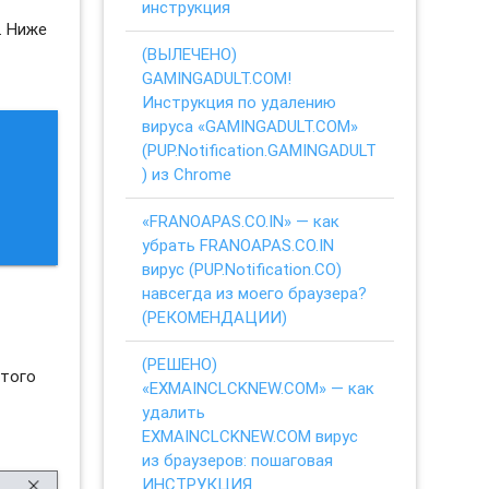
инструкция
. Ниже
(ВЫЛЕЧЕНО)
GAMINGADULT.COM!
Инструкция по удалению
вируса «GAMINGADULT.COM»
(PUP.Notification.GAMINGADULT
) из Chrome
«FRANOAPAS.CO.IN» — как
убрать FRANOAPAS.CO.IN
вирус (PUP.Notification.CO)
навсегда из моего браузера?
(РЕКОМЕНДАЦИИ)
(РЕШЕНО)
этого
«EXMAINCLCKNEW.COM» — как
удалить
EXMAINCLCKNEW.COM вирус
из браузеров: пошаговая
ИНСТРУКЦИЯ