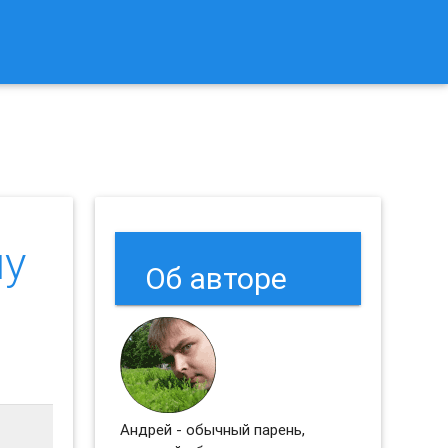
к Сбросить Настройки Браузеров Chrome и Firefox?
му
Об авторе
Андрей - обычный парень,