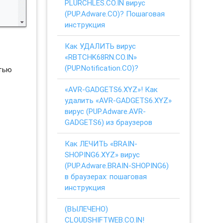
PLURCHLES.CO.IN вирус
(PUP.Adware.CO)? Пошаговая
инструкция
Как УДАЛИТЬ вирус
«RBTCHK68RN.CO.IN»
(PUP.Notification.CO)?
стью
«AVR-GADGETS6.XYZ»! Как
удалить «AVR-GADGETS6.XYZ»
вирус (PUP.Adware.AVR-
GADGETS6) из браузеров
Как ЛЕЧИТЬ «BRAIN-
SHOPING6.XYZ» вирус
(PUP.Adware.BRAIN-SHOPING6)
в браузерах: пошаговая
инструкция
(ВЫЛЕЧЕНО)
CLOUDSHIFTWEB.CO.IN!