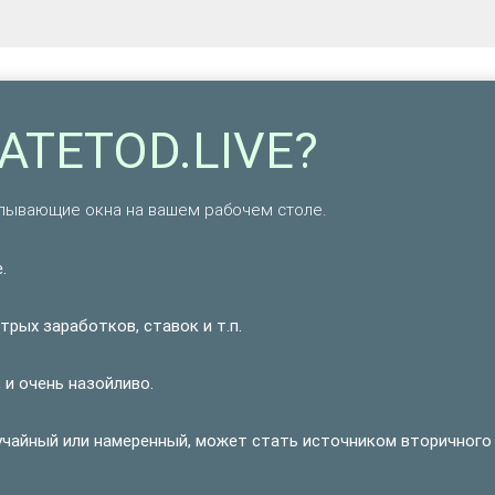
RATETOD.LIVE?
лывающие окна на вашем рабочем столе.
.
рых заработков, ставок и т.п.
 и очень назойливо.
учайный или намеренный, может стать источником вторичного