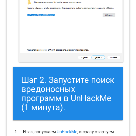
Шаг 2. Запустите поиск
вредоносных
программ в UnHackMe
(1 минута).
Итак, запускаем
UnHackMe
, и сразу стартуем