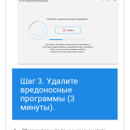
Шаг 3. Удалите
вредоносные
программы (3
минуты).