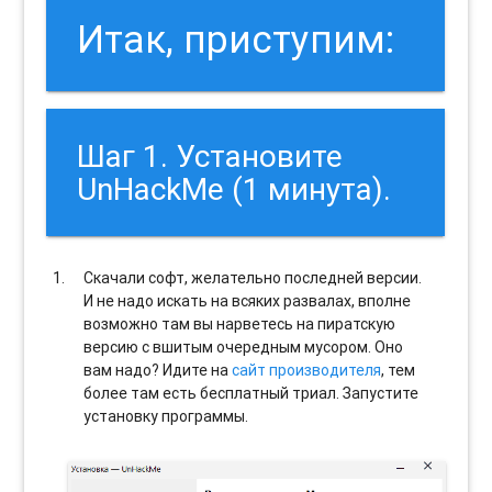
Итак, приступим:
Шаг 1. Установите
UnHackMe (1 минута).
Скачали софт, желательно последней версии.
И не надо искать на всяких развалах, вполне
возможно там вы нарветесь на пиратскую
версию с вшитым очередным мусором. Оно
вам надо? Идите на
сайт производителя
, тем
более там есть бесплатный триал. Запустите
установку программы.