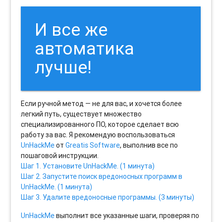
И все же
автоматика
лучше!
Если ручной метод — не для вас, и хочется более
легкий путь, существует множество
специализированного ПО, которое сделает всю
работу за вас. Я рекомендую воспользоваться
UnHackMe
от
Greatis Software
, выполнив все по
пошаговой инструкции.
Шаг 1. Установите UnHackMe. (1 минута)
Шаг 2. Запустите поиск вредоносных программ в
UnHackMe. (1 минута)
Шаг 3. Удалите вредоносные программы. (3 минуты)
UnHackMe
выполнит все указанные шаги, проверяя по