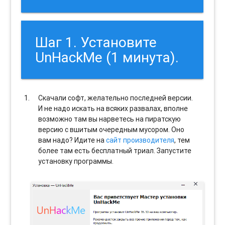
Шаг 1. Установите
UnHackMe (1 минута).
Скачали софт, желательно последней версии.
И не надо искать на всяких развалах, вполне
возможно там вы нарветесь на пиратскую
версию с вшитым очередным мусором. Оно
вам надо? Идите на
сайт производителя
, тем
более там есть бесплатный триал. Запустите
установку программы.