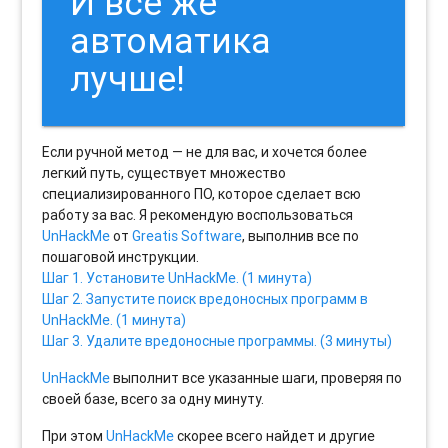
И все же
автоматика
лучше!
Если ручной метод — не для вас, и хочется более
легкий путь, существует множество
специализированного ПО, которое сделает всю
работу за вас. Я рекомендую воспользоваться
UnHackMe
от
Greatis Software
, выполнив все по
пошаговой инструкции.
Шаг 1. Установите UnHackMe. (1 минута)
Шаг 2. Запустите поиск вредоносных программ в
UnHackMe. (1 минута)
Шаг 3. Удалите вредоносные программы. (3 минуты)
UnHackMe
выполнит все указанные шаги, проверяя по
своей базе, всего за одну минуту.
При этом
UnHackMe
скорее всего найдет и другие