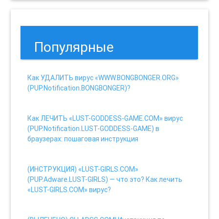
Популярные
Как УДАЛИТЬ вирус «WWW.BONGBONGER.ORG»
(PUP.Notification.BONGBONGER)?
30 views
Как ЛЕЧИТЬ «LUST-GODDESS-GAME.COM» вирус
(PUP.Notification.LUST-GODDESS-GAME) в
браузерах: пошаговая инструкция
27 views
(ИНСТРУКЦИЯ) «LUST-GIRLS.COM»
(PUP.Adware.LUST-GIRLS) — что это? Как лечить
«LUST-GIRLS.COM» вирус?
20 views