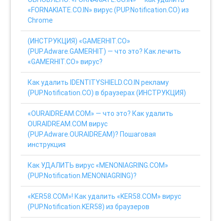
«FORNAKIATE.CO.IN» вирус (PUP.Notification.CO) из
Chrome
(ИНСТРУКЦИЯ) «GAMERHIT.CO»
(PUP.Adware.GAMERHIT) — что это? Как лечить
«GAMERHIT.CO» вирус?
Как удалить IDENTITYSHIELD.CO.IN рекламу
(PUP.Notification.CO) в браузерах (ИНСТРУКЦИЯ)
«OURAIDREAM.COM» — что это? Как удалить
OURAIDREAM.COM вирус
(PUP.Adware.OURAIDREAM)? Пошаговая
инструкция
Как УДАЛИТЬ вирус «MENONIAGRING.COM»
(PUP.Notification.MENONIAGRING)?
«KER58.COM»! Как удалить «KER58.COM» вирус
(PUP.Notification.KER58) из браузеров