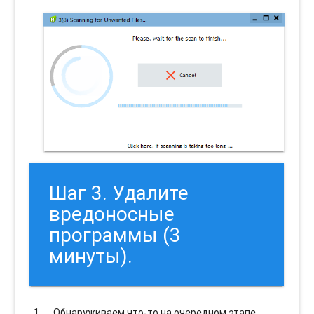
Шаг 3. Удалите
вредоносные
программы (3
минуты).
Обнаруживаем что-то на очередном этапе.