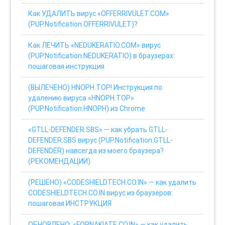
Как УДАЛИТЬ вирус «OFFERRIVULET.COM»
(PUP.Notification.OFFERRIVULET)?
Как ЛЕЧИТЬ «NEDUKERATIO.COM» вирус
(PUP.Notification.NEDUKERATIO) в браузерах:
пошаговая инструкция
(ВЫЛЕЧЕНО) HNOPH.TOP! Инструкция по
удалению вируса «HNOPH.TOP»
(PUP.Notification.HNOPH) из Chrome
«GTLL-DEFENDER.SBS» — как убрать GTLL-
DEFENDER.SBS вирус (PUP.Notification.GTLL-
DEFENDER) навсегда из моего браузера?
(РЕКОМЕНДАЦИИ)
(РЕШЕНО) «CODESHIELDTECH.CO.IN» — как удалить
CODESHIELDTECH.CO.IN вирус из браузеров:
пошаговая ИНСТРУКЦИЯ
ОБНОВЛЕНО: «FORNAKIATE.CO.IN» — как удалить