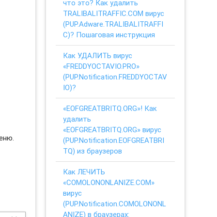
что это? Как удалить
TRALIBALITRAFFIC.COM вирус
(PUP.Adware.TRALIBALITRAFFI
C)? Пошаговая инструкция
Как УДАЛИТЬ вирус
«FREDDYOCTAVIO.PRO»
(PUP.Notification.FREDDYOCTAV
IO)?
«EOFGREATBRITQ.ORG»! Как
удалить
«EOFGREATBRITQ.ORG» вирус
еню.
(PUP.Notification.EOFGREATBRI
TQ) из браузеров
Как ЛЕЧИТЬ
«COMOLONONLANIZE.COM»
вирус
(PUP.Notification.COMOLONONL
ANIZE) в браузерах: