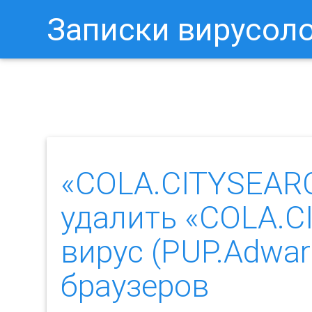
Записки вирусол
Как Отключить Уведомления 
«COLA.CITYSEAR
удалить «COLA.
вирус (PUP.Adwa
браузеров