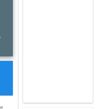
м
и
ел