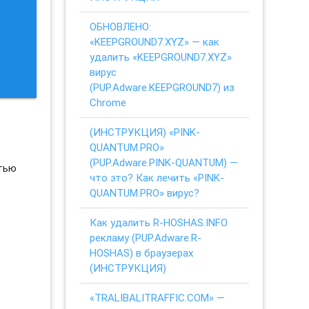
ОБНОВЛЕНО:
«KEEPGROUND7.XYZ» — как
удалить «KEEPGROUND7.XYZ»
вирус
(PUP.Adware.KEEPGROUND7) из
Chrome
(ИНСТРУКЦИЯ) «PINK-
QUANTUM.PRO»
(PUP.Adware.PINK-QUANTUM) —
стью
что это? Как лечить «PINK-
QUANTUM.PRO» вирус?
Как удалить R-HOSHAS.INFO
рекламу (PUP.Adware.R-
HOSHAS) в браузерах
(ИНСТРУКЦИЯ)
«TRALIBALITRAFFIC.COM» —