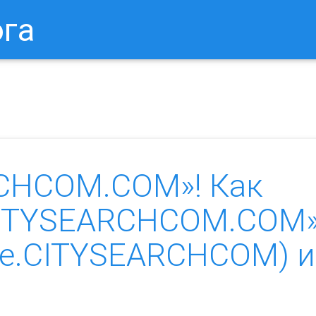
ога
в Браузере.
Как Сбросить Настройки Mozilla Firefox?
Ка
CHCOM.COM»! Как
CITYSEARCHCOM.COM
re.CITYSEARCHCOM) и