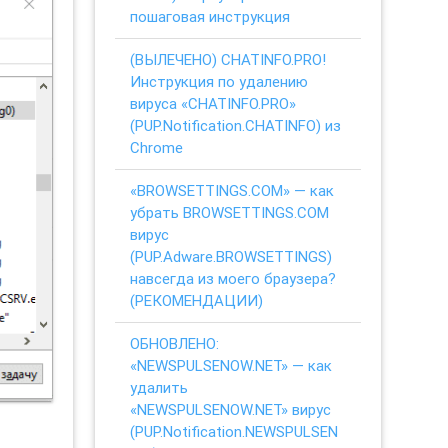
пошаговая инструкция
(ВЫЛЕЧЕНО) CHATINFO.PRO!
Инструкция по удалению
вируса «CHATINFO.PRO»
(PUP.Notification.CHATINFO) из
Chrome
«BROWSETTINGS.COM» — как
убрать BROWSETTINGS.COM
вирус
(PUP.Adware.BROWSETTINGS)
навсегда из моего браузера?
(РЕКОМЕНДАЦИИ)
ОБНОВЛЕНО:
«NEWSPULSENOW.NET» — как
удалить
«NEWSPULSENOW.NET» вирус
(PUP.Notification.NEWSPULSEN