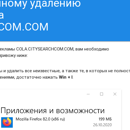
чному удалению
а
HCOM.COM
 рекламы COLA.CITYSEARCHCOM.COM, вам необходимо
привожу ниже:
и удалить все неизвестные, а также те, в которых не полно
жениями, достаточно нажать
Win + I
.