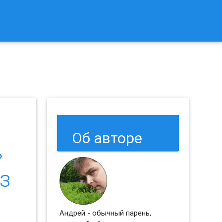
к Сбросить Настройки Браузеров Chrome и Firefox?
Об авторе
»
з
Андрей - обычный парень,