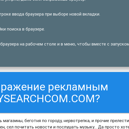
оке ввода браузера при выборе новой вкладки.
и поиска в браузере.
аузера на рабочем столе и в меню, чтобы вместе с запуско
заражение рекламным
TYSEARCHCOM.COM?
ь магазины, беготня по городу, нервотрепка, и прочие прелест
лен, сел почитать новости и послушать музыку… Да просто хот