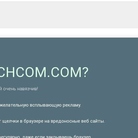
RCHCOM.COM?
 очень навязчив!
желательную всплывающую рекламу.
щелчки в браузере на вредоносные веб сайты.
гулярно, даже если закрываешь браузер.