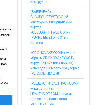
инструкция
(ВЫЛЕЧЕНО)
CLOUDSHIFTWEB.CO.IN!
Инструкция по удалению
вируса
льность
«CLOUDSHIFTWEB.CO.IN»
зеров,
(PUP.Notification.CO) из
Chrome
ходит
«GRIDNOVAKEY.CO.IN» — как
убрать GRIDNOVAKEY.CO.IN
ре и
вирус (PUP.Notification.CO)
о вам
навсегда из моего браузера?
(РЕКОМЕНДАЦИИ)
к
ам уж
(РЕШЕНО) «HEALTHVOT.COM»
— как удалить
HEALTHVOT.COM вирус из
браузеров: пошаговая
ИНСТРУКЦИЯ