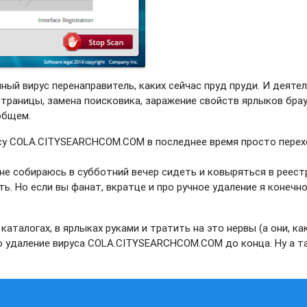
й вирус перенаправитель, каких сейчас пруд пруди. И деяте
страницы, замена поисковика, заражение свойств ярлыков брау
 общем.
усу COLA.CITYSEARCHCOM.COM в последнее время просто пере
 не собираюсь в субботний вечер сидеть и ковыряться в реест
ть. Но если вы фанат, вкратце и про ручное удаление я конечн
каталогах, в ярлыках руками и тратить на это нервы (а они, ка
о удаление вируса COLA.CITYSEARCHCOM.COM до конца. Ну а т