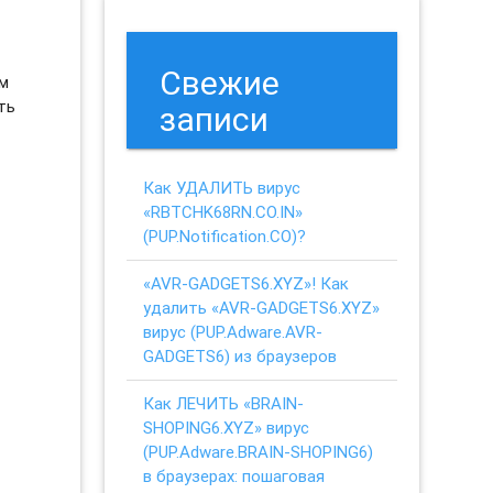
Свежие
ым
ть
записи
Как УДАЛИТЬ вирус
«RBTCHK68RN.CO.IN»
(PUP.Notification.CO)?
«AVR-GADGETS6.XYZ»! Как
удалить «AVR-GADGETS6.XYZ»
вирус (PUP.Adware.AVR-
GADGETS6) из браузеров
Как ЛЕЧИТЬ «BRAIN-
SHOPING6.XYZ» вирус
(PUP.Adware.BRAIN-SHOPING6)
в браузерах: пошаговая