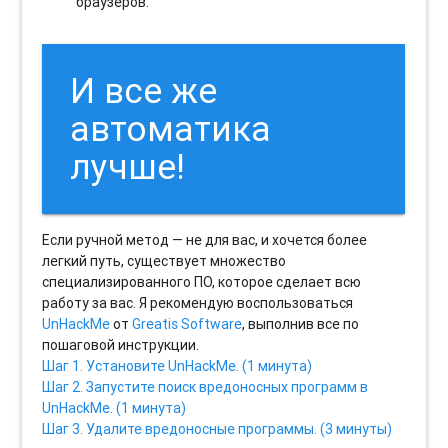
браузеров.
И все же
автоматика
лучше!
Если ручной метод — не для вас, и хочется более
легкий путь, существует множество
специализированного ПО, которое сделает всю
работу за вас. Я рекомендую воспользоваться
UnHackMe
от
Greatis Software
, выполнив все по
пошаговой инструкции.
Шаг 1. Установите UnHackMe. (1 минута)
Шаг 2. Запустите поиск вредоносных программ в
UnHackMe. (1 минута)
Шаг 3. Удалите вредоносные программы. (3 минуты)