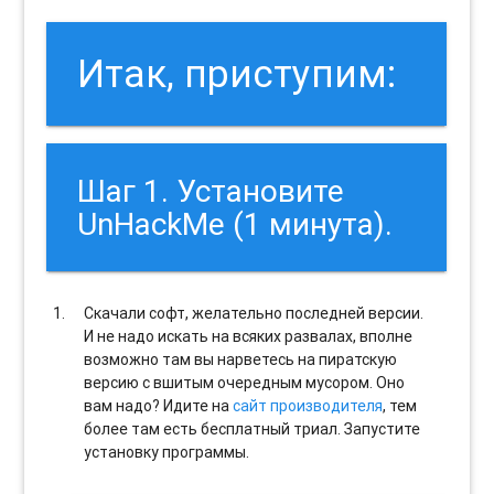
Итак, приступим:
Шаг 1. Установите
UnHackMe (1 минута).
Скачали софт, желательно последней версии.
И не надо искать на всяких развалах, вполне
возможно там вы нарветесь на пиратскую
версию с вшитым очередным мусором. Оно
вам надо? Идите на
сайт производителя
, тем
более там есть бесплатный триал. Запустите
установку программы.