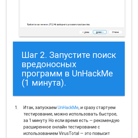
Шаг 2. Запустите поиск
вредоносных
программ в UnHackMe
(1 минута).
Итак, запускаем
UnHackMe
, и сразу стартуем
тестирование, можно использовать быстрое,
за 1 минуту. Но если время есть — рекомендую
расширенное онлайн тестирование с
использованием VirusTotal — это повысит