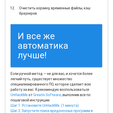
Очистить корзину, временные файлы, кэш
браузеров.
И все же
автоматика
лучше!
Если ручной метод — не для вас, и хочется более
легкий путь, существует множество
специализированного ПО, которое сделает всю
работу за вас. Я рекомендую воспользоваться
UnHackMe
от
Greatis Software
, выполнив все по
пошаговой инструкции.
Шаг 1. Установите UnHackMe. (1 минута)
Шаг 2. Запустите поиск вредоносных программ в