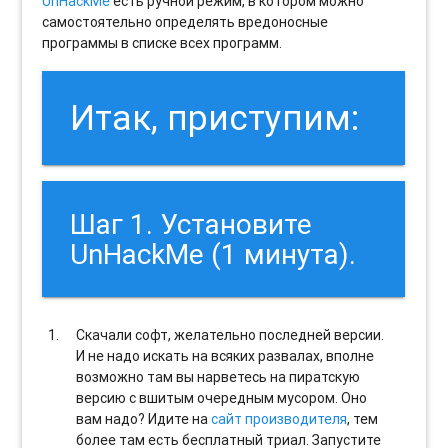
UnHackMe
есть ручной режим, в котором можно
самостоятельно определять вредоносные
программы в списке всех программ.
Итак, приступим:
Шаг 1. Установите
UnHackMe (1 минута).
Скачали софт, желательно последней версии.
И не надо искать на всяких развалах, вполне
возможно там вы нарветесь на пиратскую
версию с вшитым очередным мусором. Оно
вам надо? Идите на
сайт производителя
, тем
более там есть бесплатный триал. Запустите