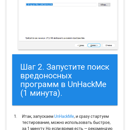
Шаг 2. Запустите поиск
вредоносных
программ в UnHackMe
(1 минута).
Итак, запускаем
UnHackMe
, и сразу стартуем
тестирование, можно использовать быстрое,
за 1 минуту. Но если время есть — рекомендую