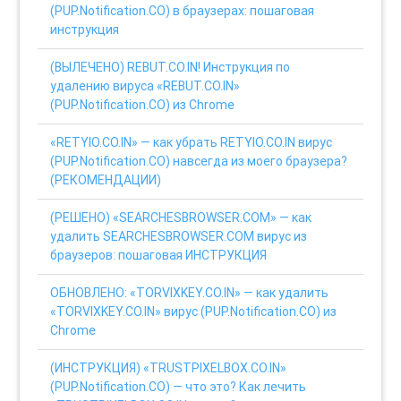
(PUP.Notification.CO) в браузерах: пошаговая
инструкция
(ВЫЛЕЧЕНО) REBUT.CO.IN! Инструкция по
удалению вируса «REBUT.CO.IN»
(PUP.Notification.CO) из Chrome
«RETYIO.CO.IN» — как убрать RETYIO.CO.IN вирус
(PUP.Notification.CO) навсегда из моего браузера?
(РЕКОМЕНДАЦИИ)
(РЕШЕНО) «SEARCHESBROWSER.COM» — как
удалить SEARCHESBROWSER.COM вирус из
браузеров: пошаговая ИНСТРУКЦИЯ
ОБНОВЛЕНО: «TORVIXKEY.CO.IN» — как удалить
«TORVIXKEY.CO.IN» вирус (PUP.Notification.CO) из
Chrome
(ИНСТРУКЦИЯ) «TRUSTPIXELBOX.CO.IN»
(PUP.Notification.CO) — что это? Как лечить