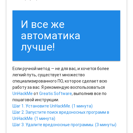
И все же
автоматика
лучше!
Если ручной метод — не для вас, и хочется более
легкий путь, существует множество
специализированного ПО, которое сделает всю
работу за вас. Я рекомендую воспользоваться
UnHackMe
от
Greatis Software
, выполнив все по
пошаговой инструкции.
Шаг 1. Установите UnHackMe. (1 минута)
Шаг 2. Запустите поиск вредоносных программ в
UnHackMe. (1 минута)
Шаг 3. Удалите вредоносные программы. (3 минуты)