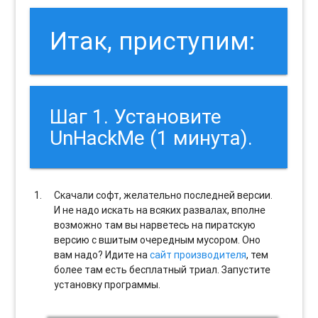
Итак, приступим:
Шаг 1. Установите
UnHackMe (1 минута).
Скачали софт, желательно последней версии.
И не надо искать на всяких развалах, вполне
возможно там вы нарветесь на пиратскую
версию с вшитым очередным мусором. Оно
вам надо? Идите на
сайт производителя
, тем
более там есть бесплатный триал. Запустите
установку программы.