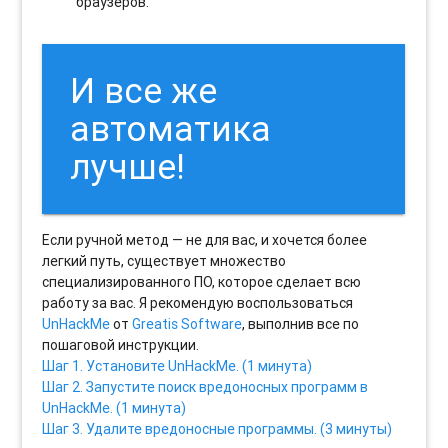
браузеров.
И все же
автоматика
лучше!
Если ручной метод — не для вас, и хочется более
легкий путь, существует множество
специализированного ПО, которое сделает всю
работу за вас. Я рекомендую воспользоваться
UnHackMe
от
Greatis Software
, выполнив все по
пошаговой инструкции.
Шаг 1. Установите UnHackMe. (1 минута)
Шаг 2. Запустите поиск вредоносных программ в
UnHackMe. (1 минута)
Шаг 3. Удалите вредоносные программы. (3 минуты)