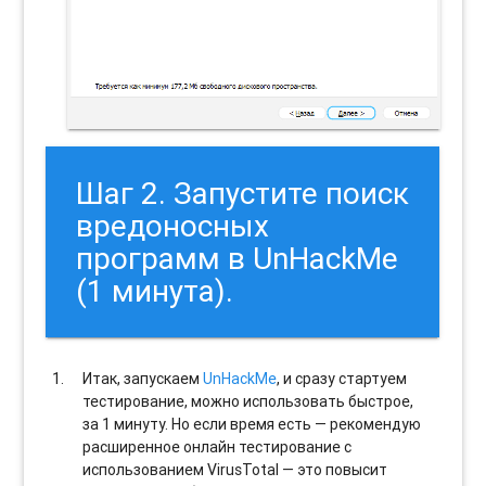
Шаг 2. Запустите поиск
вредоносных
программ в UnHackMe
(1 минута).
Итак, запускаем
UnHackMe
, и сразу стартуем
тестирование, можно использовать быстрое,
за 1 минуту. Но если время есть — рекомендую
расширенное онлайн тестирование с
использованием VirusTotal — это повысит