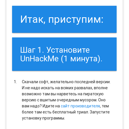
Итак, приступим:
Шаг 1. Установите
UnHackMe (1 минута).
Скачали софт, желательно последней версии.
И не надо искать на всяких развалах, вполне
возможно там вы нарветесь на пиратскую
версию с вшитым очередным мусором. Оно
вам надо? Идите на
сайт производителя
, тем
более там есть бесплатный триал. Запустите
установку программы.