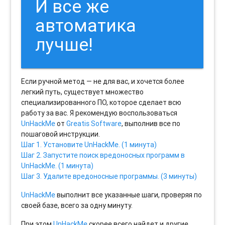
И все же
автоматика
лучше!
Если ручной метод — не для вас, и хочется более
легкий путь, существует множество
специализированного ПО, которое сделает всю
работу за вас. Я рекомендую воспользоваться
UnHackMe
от
Greatis Software
, выполнив все по
пошаговой инструкции.
Шаг 1. Установите UnHackMe. (1 минута)
Шаг 2. Запустите поиск вредоносных программ в
UnHackMe. (1 минута)
Шаг 3. Удалите вредоносные программы. (3 минуты)
UnHackMe
выполнит все указанные шаги, проверяя по
своей базе, всего за одну минуту.
При этом
UnHackMe
скорее всего найдет и другие