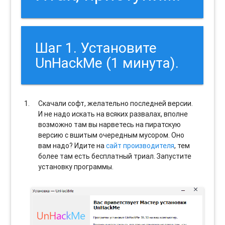
Шаг 1. Установите
UnHackMe (1 минута).
Скачали софт, желательно последней версии.
И не надо искать на всяких развалах, вполне
возможно там вы нарветесь на пиратскую
версию с вшитым очередным мусором. Оно
вам надо? Идите на
сайт производителя
, тем
более там есть бесплатный триал. Запустите
установку программы.