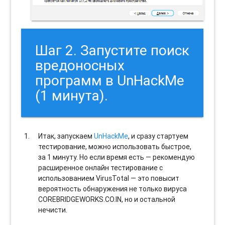
Шаг 2. Запустите поиск
вредоносных
программ в UnHackMe
(1 минута).
Итак, запускаем
UnHackMe
, и сразу стартуем
тестирование, можно использовать быстрое,
за 1 минуту. Но если время есть — рекомендую
расширенное онлайн тестирование с
использованием VirusTotal — это повысит
вероятность обнаружения не только вируса
COREBRIDGEWORKS.CO.IN, но и остальной
нечисти.