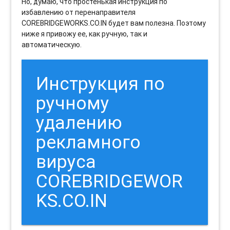
Но, думаю, что простенькая инструкция по
избавлению от перенаправителя
COREBRIDGEWORKS.CO.IN будет вам полезна. Поэтому
ниже я привожу ее, как ручную, так и
автоматическую.
Инструкция по
ручному
удалению
рекламного
вируса
COREBRIDGEWOR
KS.CO.IN