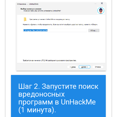
Шаг 2. Запустите поиск
вредоносных
программ в UnHackMe
(1 минута).