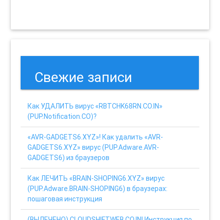
Свежие записи
Как УДАЛИТЬ вирус «RBTCHK68RN.CO.IN»
(PUP.Notification.CO)?
«AVR-GADGETS6.XYZ»! Как удалить «AVR-
GADGETS6.XYZ» вирус (PUP.Adware.AVR-
GADGETS6) из браузеров
Как ЛЕЧИТЬ «BRAIN-SHOPING6.XYZ» вирус
(PUP.Adware.BRAIN-SHOPING6) в браузерах:
пошаговая инструкция
(ВЫЛЕЧЕНО) CLOUDSHIFTWEB.CO.IN! Инструкция по