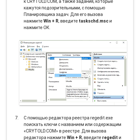
к CRYTOLD.COM, а также задания, которые
кажутся подозрительными, с помощью
Планировщика задач. Для его вызова
нажмите
Win + R
, введите
taskschd.msc
и
нажмите ОК.
С помощью редактора реестра regedit.exe
поискать ключи с названием или содержащим
«CRYTOLD.COM» в реестре. Для вызова
редактора нажмите
Win + R
, введите
regedit
и