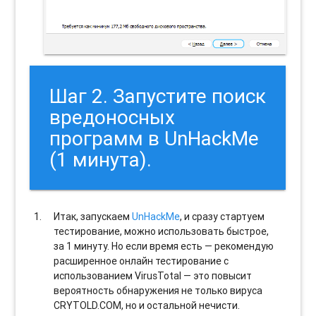
Шаг 2. Запустите поиск
вредоносных
программ в UnHackMe
(1 минута).
Итак, запускаем
UnHackMe
, и сразу стартуем
тестирование, можно использовать быстрое,
за 1 минуту. Но если время есть — рекомендую
расширенное онлайн тестирование с
использованием VirusTotal — это повысит
вероятность обнаружения не только вируса
CRYTOLD.COM, но и остальной нечисти.