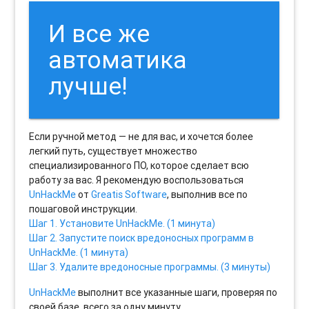
И все же
автоматика
лучше!
Если ручной метод — не для вас, и хочется более
легкий путь, существует множество
специализированного ПО, которое сделает всю
работу за вас. Я рекомендую воспользоваться
UnHackMe
от
Greatis Software
, выполнив все по
пошаговой инструкции.
Шаг 1. Установите UnHackMe. (1 минута)
Шаг 2. Запустите поиск вредоносных программ в
UnHackMe. (1 минута)
Шаг 3. Удалите вредоносные программы. (3 минуты)
UnHackMe
выполнит все указанные шаги, проверяя по
своей базе, всего за одну минуту.