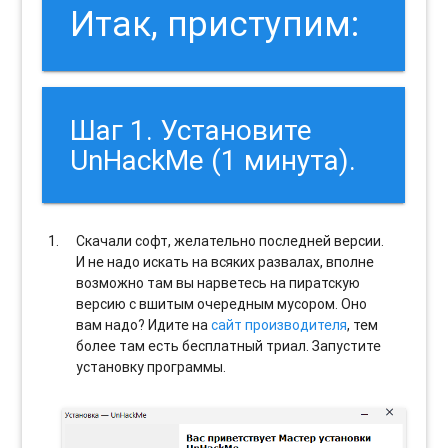
Итак, приступим:
Шаг 1. Установите
UnHackMe (1 минута).
Скачали софт, желательно последней версии.
И не надо искать на всяких развалах, вполне
возможно там вы нарветесь на пиратскую
версию с вшитым очередным мусором. Оно
вам надо? Идите на
сайт производителя
, тем
более там есть бесплатный триал. Запустите
установку программы.