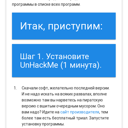
программы в списке всех программ.
Итак, приступим:
Шаг 1. Установите
UnHackMe (1 минута).
Скачали софт, желательно последней версии.
И не надо искать на всяких развалах, вполне
возможно там вы нарветесь на пиратскую
версию с вшитым очередным мусором. Оно
вам надо? Идите на
сайт производителя
, тем
более там есть бесплатный триал. Запустите
установку программы.