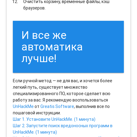
Очистить корзину, временные файлы, кэш
браузеров.
И все же
автоматика
лучше!
Если ручной метод — не для вас, и хочется более
легкий путь, существует множество
специализированного ПО, которое сделает всю
работу за вас. Я рекомендую воспользоваться
UnHackMe
от
Greatis Software
, выполнив все по
пошаговой инструкции.
Шаг 1. Установите UnHackMe. (1 минута)
Шаг 2. Запустите поиск вредоносных программ в
UnHackMe. (1 минута)