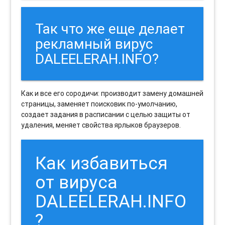
Так что же еще делает
рекламный вирус
DALEELERAH.INFO?
Как и все его сородичи: производит замену домашней
страницы, заменяет поисковик по-умолчанию,
создает задания в расписании с целью защиты от
удаления, меняет свойства ярлыков браузеров.
Как избавиться
от вируса
DALEELERAH.INFO
?