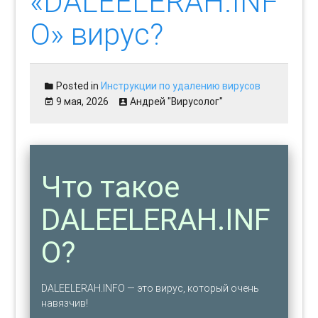
«DALEELERAH.INF
O» вирус?
Posted in
Инструкции по удалению вирусов
9 мая, 2026
Андрей "Вирусолог"
Что такое
DALEELERAH.INF
O?
DALEELERAH.INFO — это вирус, который очень
навязчив!