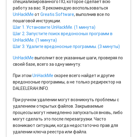
специализированного ПО, которое сделает всю
работу за вас. Я рекомендую воспользоваться
UnHackMe
от
Greatis Software
, выполнив все по
пошаговой инструкции.
Шаг 1. Установите UnHackMe. (1 минута)
Шаг 2. Запустите поиск вредоносных программ в
UnHackMe. (1 минута)
Шаг 3. Удалите вредоносные программы. (3 минуты)
UnHackMe
выполнит все указанные шаги, проверяя по
своей базе, всего за одну минуту.
При этом
UnHackMe
скорее всего найдет и другие
вредоносные программы, а не только редиректор на
DALEELERAH.INFO.
При ручном удалении могут возникнуть проблемы с
удалением открытых файлов. Закрываемые
процессы могут немедленно запускаться вновь, либо
могут сделать это после перезагрузки. Часто
возникают ситуации, когда недостаточно прав для
удалении ключа реестра или файла.