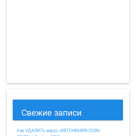
Свежие записи
Как УДАЛИТЬ вирус «RBTCHK68RN.CO.IN»