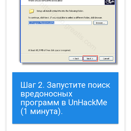
Шаг 2. Запустите поиск
вредоносных
программ в UnHackMe
(1 минута).