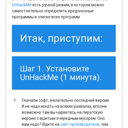
UnHackMe
есть ручной режим, в котором можно
самостоятельно определять вредоносные
программы в списке всех программ.
Итак, приступим:
Шаг 1. Установите
UnHackMe (1 минута).
Скачали софт, желательно последней версии.
И не надо искать на всяких развалах, вполне
возможно там вы нарветесь на пиратскую
версию с вшитым очередным мусором. Оно
вам надо? Идите на
сайт производителя
, тем