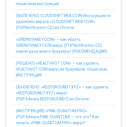
пошаговая инструкция
(ВЫЛЕЧЕНО) CLOUDSHIFTWEB.CO.IN! Инструкция по
удалению вируса «CLOUDSHIFTWEB.CO.IN»
(PUP.Notification.CO) из Chrome
«GRIDNOVAKEY.CO.IN» — как убрать
GRIDNOVAKEY.CO.IN вирус (PUP.Notification.CO)
навсегда из моего браузера? (РЕКОМЕНДАЦИИ)
(РЕШЕНО) «HEALTHVOT.COM» — как удалить
HEALTHVOT.COM вирус из браузеров: пошаговая
ИНСТРУКЦИЯ
ОБНОВЛЕНО: «KEEPGROUND7.XYZ» — как удалить
«KEEPGROUND7.XYZ» вирус
(PUP.Adware.KEEPGROUND7) из Chrome
(ИНСТРУКЦИЯ) «PINK-QUANTUM.PRO»
(PUP.Adware.PINK-QUANTUM) — что это? Как
лечить «PINK-QUANTUM.PRO» вирус?