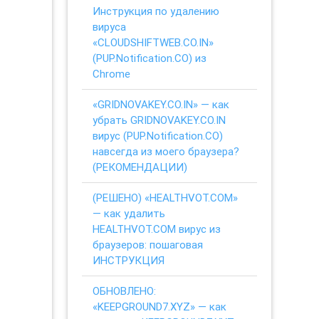
Инструкция по удалению
вируса
«CLOUDSHIFTWEB.CO.IN»
(PUP.Notification.CO) из
Chrome
«GRIDNOVAKEY.CO.IN» — как
убрать GRIDNOVAKEY.CO.IN
вирус (PUP.Notification.CO)
навсегда из моего браузера?
(РЕКОМЕНДАЦИИ)
(РЕШЕНО) «HEALTHVOT.COM»
— как удалить
HEALTHVOT.COM вирус из
браузеров: пошаговая
ИНСТРУКЦИЯ
ОБНОВЛЕНО:
«KEEPGROUND7.XYZ» — как