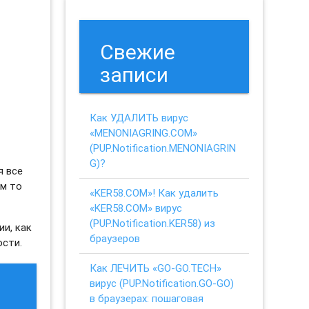
Свежие
записи
Как УДАЛИТЬ вирус
«MENONIAGRING.COM»
(PUP.Notification.MENONIAGRIN
G)?
я все
ем то
«KER58.COM»! Как удалить
«KER58.COM» вирус
(PUP.Notification.KER58) из
и, как
браузеров
ости.
Как ЛЕЧИТЬ «GO-GO.TECH»
вирус (PUP.Notification.GO-GO)
в браузерах: пошаговая