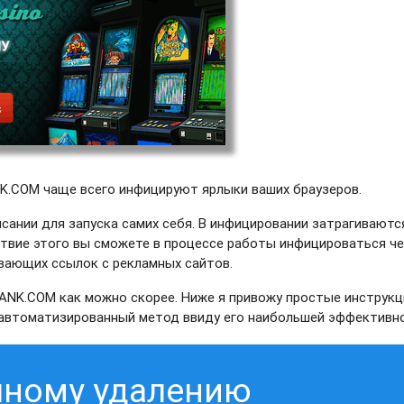
K.COM чаще всего инфицируют ярлыки ваших браузеров.
сании для запуска самих себя. В инфицировании затрагиваютс
ствие этого вы сможете в процессе работы инфицироваться ч
ывающих ссылок с рекламных сайтов.
ANK.COM как можно скорее. Ниже я привожу простые инструкци
ь автоматизированный метод ввиду его наибольшей эффективн
чному удалению