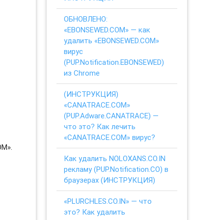
ОБНОВЛЕНО:
«EBONSEWED.COM» — как
удалить «EBONSEWED.COM»
вирус
(PUP.Notification.EBONSEWED)
из Chrome
(ИНСТРУКЦИЯ)
«CANATRACE.COM»
(PUP.Adware.CANATRACE) —
что это? Как лечить
«CANATRACE.COM» вирус?
OM».
Как удалить NOLOXANS.CO.IN
рекламу (PUP.Notification.CO) в
браузерах (ИНСТРУКЦИЯ)
«PLURCHLES.CO.IN» — что
это? Как удалить