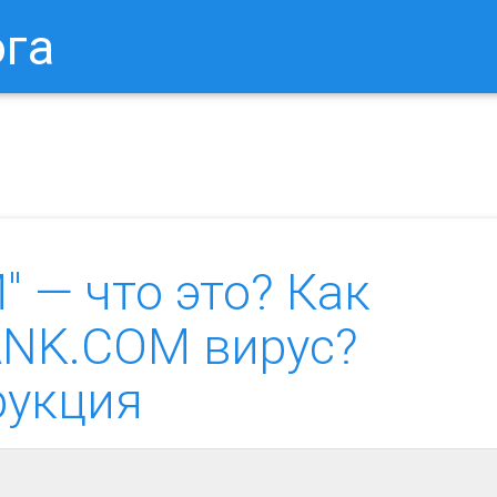
ога
в Браузере.
Как Сбросить Настройки Mozilla Firefox?
Ка
 — что это? Как
ANK.COM вирус?
рукция