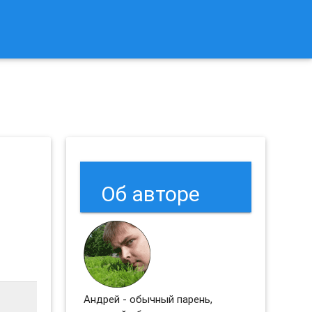
к Сбросить Настройки Браузеров Chrome и Firefox?
Об авторе
Андрей - обычный парень,