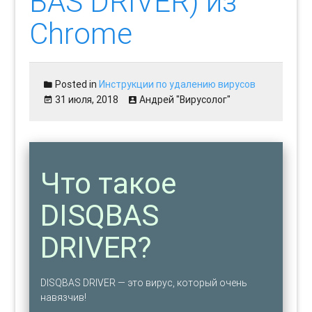
BAS DRIVER) из
Chrome
Posted in
Инструкции по удалению вирусов
31 июля, 2018
Андрей "Вирусолог"
Что такое
DISQBAS
DRIVER?
DISQBAS DRIVER — это вирус, который очень
навязчив!