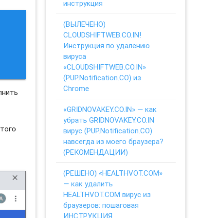
инструкция
(ВЫЛЕЧЕНО)
CLOUDSHIFTWEB.CO.IN!
Инструкция по удалению
вируса
«CLOUDSHIFTWEB.CO.IN»
(PUP.Notification.CO) из
Chrome
лнить
«GRIDNOVAKEY.CO.IN» — как
убрать GRIDNOVAKEY.CO.IN
этого
вирус (PUP.Notification.CO)
навсегда из моего браузера?
(РЕКОМЕНДАЦИИ)
(РЕШЕНО) «HEALTHVOT.COM»
— как удалить
HEALTHVOT.COM вирус из
браузеров: пошаговая
ИНСТРУКЦИЯ