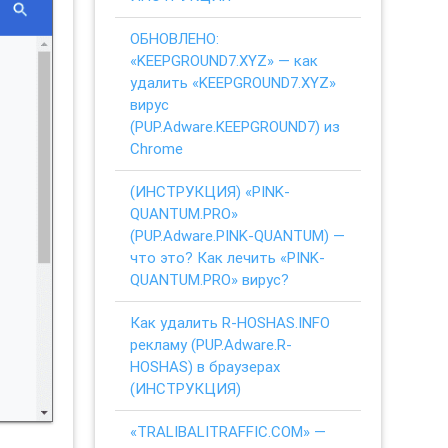
ОБНОВЛЕНО:
«KEEPGROUND7.XYZ» — как
удалить «KEEPGROUND7.XYZ»
вирус
(PUP.Adware.KEEPGROUND7) из
Chrome
(ИНСТРУКЦИЯ) «PINK-
QUANTUM.PRO»
(PUP.Adware.PINK-QUANTUM) —
что это? Как лечить «PINK-
QUANTUM.PRO» вирус?
Как удалить R-HOSHAS.INFO
рекламу (PUP.Adware.R-
HOSHAS) в браузерах
(ИНСТРУКЦИЯ)
«TRALIBALITRAFFIC.COM» —