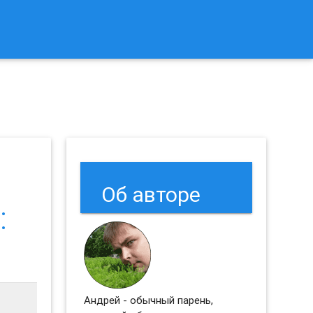
к Сбросить Настройки Браузеров Chrome и Firefox?
Об авторе
:
Андрей - обычный парень,