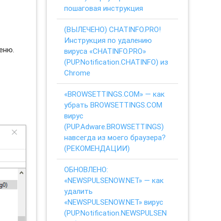
пошаговая инструкция
(ВЫЛЕЧЕНО) CHATINFO.PRO!
Инструкция по удалению
еню.
вируса «CHATINFO.PRO»
(PUP.Notification.CHATINFO) из
Chrome
«BROWSETTINGS.COM» — как
убрать BROWSETTINGS.COM
вирус
(PUP.Adware.BROWSETTINGS)
навсегда из моего браузера?
(РЕКОМЕНДАЦИИ)
ОБНОВЛЕНО:
«NEWSPULSENOW.NET» — как
удалить
«NEWSPULSENOW.NET» вирус
(PUP.Notification.NEWSPULSEN