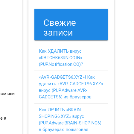
Свежие
записи
Как УДАЛИТЬ вирус
«RBTCHK68RN.CO.IN»
(PUP.Notification.CO)?
«AVR-GADGETS6.XYZ»! Как
удалить «AVR-GADGETS6.XYZ»
вирус (PUP.Adware.AVR-
ном или
GADGETS6) из браузеров
Как ЛЕЧИТЬ «BRAIN-
SHOPING6.XYZ» вирус
е я
(PUP.Adware.BRAIN-SHOPING6)
в браузерах: пошаговая