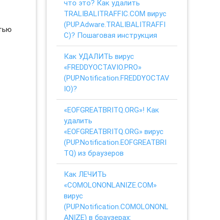
что это? Как удалить
TRALIBALITRAFFIC.COM вирус
(PUP.Adware.TRALIBALITRAFFI
стью
C)? Пошаговая инструкция
Как УДАЛИТЬ вирус
«FREDDYOCTAVIO.PRO»
(PUP.Notification.FREDDYOCTAV
IO)?
«EOFGREATBRITQ.ORG»! Как
удалить
«EOFGREATBRITQ.ORG» вирус
(PUP.Notification.EOFGREATBRI
TQ) из браузеров
Как ЛЕЧИТЬ
«COMOLONONLANIZE.COM»
вирус
(PUP.Notification.COMOLONONL
ANIZE) в браузерах: