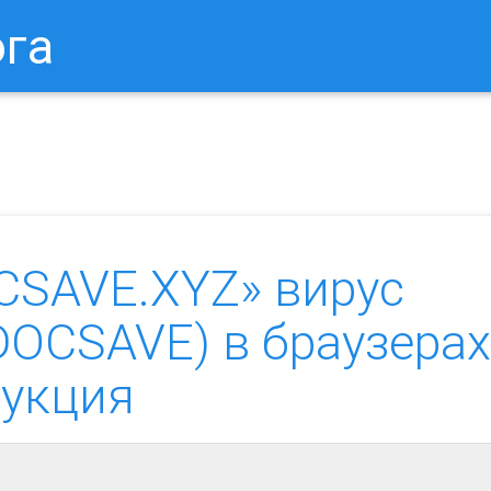
ога
в Браузере.
Как Сбросить Настройки Mozilla Firefox?
Ка
CSAVE.XYZ» вирус
.DOCSAVE) в браузерах
рукция