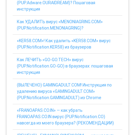
(PUP.Adware.OURAIDREAM)? Пошаговая
инструкция
Как УДАЛИТЬ вирус «MENONIAGRING.COM»
(PUP.Notification.MENONIAGRING)?
«KER58.COM»! Как удалить «KER58.COM» вирус
(PUP.Notification.KER58) из браузеров
Как ЛЕЧИТЬ «GO-GO.TECH» вирус
(PUP.Notification.GO-GO) в браузерах: пошаговая
инструкция
(ВЫЛЕЧЕНО) GAMINGADULT.COM! Инструкция по
удалению вируса «GAMINGADULT.COM»
(PUP.Notification.GAMINGADULT) из Chrome
«FRANOAPAS.CO.IN» — как убрать
FRANOAPAS.CO.IN вирус (PUP.Notification.CO)
навсегда из моего браузера? (РЕКОМЕНДАЦИИ)