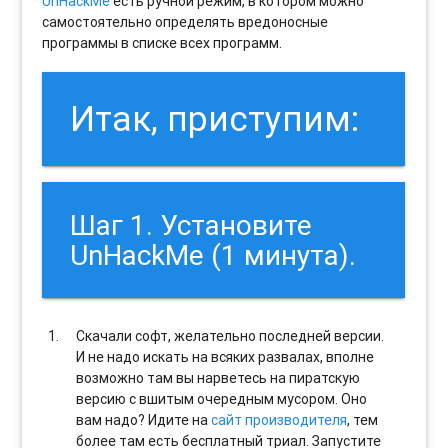
UnHackMe
есть ручной режим, в котором можно
самостоятельно определять вредоносные
программы в списке всех программ.
Итак, приступим:
Шаг 1. Установите
UnHackMe (1 минута).
Скачали софт, желательно последней версии.
И не надо искать на всяких развалах, вполне
возможно там вы нарветесь на пиратскую
версию с вшитым очередным мусором. Оно
вам надо? Идите на
сайт производителя
, тем
более там есть бесплатный триал. Запустите