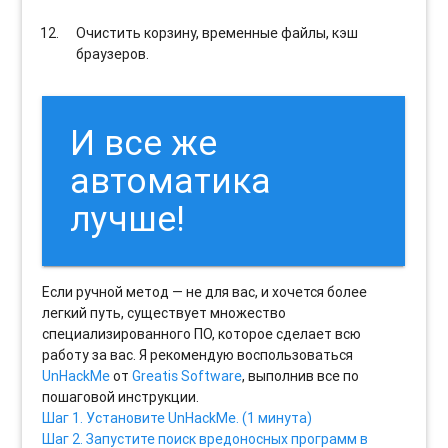
Очистить корзину, временные файлы, кэш
браузеров.
И все же
автоматика
лучше!
Если ручной метод — не для вас, и хочется более
легкий путь, существует множество
специализированного ПО, которое сделает всю
работу за вас. Я рекомендую воспользоваться
UnHackMe
от
Greatis Software
, выполнив все по
пошаговой инструкции.
Шаг 1. Установите UnHackMe. (1 минута)
Шаг 2. Запустите поиск вредоносных программ в