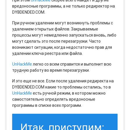
При этом
UnHackMe
скорее всего найдет и другие
вредоносные программы, а не только редиректор на
DYBDENDED.COM.
При ручном удалении могут возникнуть проблемы с
удалением открытых файлов. Закрываемые
процессы могут немедленно запускаться вновь, либо
могут сделать это после перезагрузки. Часто
возникают ситуации, когда недостаточно прав для
удалении ключа реестра или файла.
UnHackMe
легко со всем справится и выполнит всю
трудную работу во время перезагрузки.
И это еще не все. Если после удаления редиректа на
DYBDENDED.COM какие то проблемы остались, то в
UnHackMe
есть ручной режим, в котором можно
самостоятельно определять вредоносные
программы в списке всех программ.
Итак, приступим: