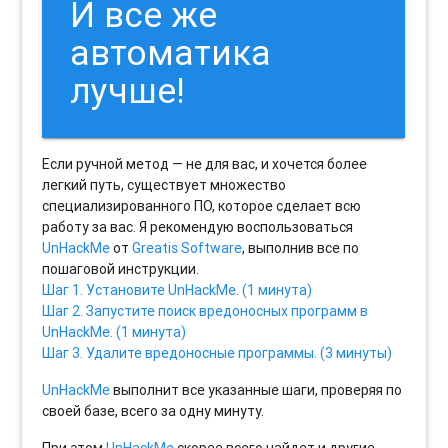
И все же
автоматика
лучше!
Если ручной метод — не для вас, и хочется более
легкий путь, существует множество
специализированного ПО, которое сделает всю
работу за вас. Я рекомендую воспользоваться
UnHackMe
от
Greatis Software
, выполнив все по
пошаговой инструкции.
Шаг 1. Установите UnHackMe. (1 минута)
Шаг 2. Запустите поиск вредоносных программ в
UnHackMe. (1 минута)
Шаг 3. Удалите вредоносные программы. (3 минуты)
UnHackMe
выполнит все указанные шаги, проверяя по
своей базе, всего за одну минуту.