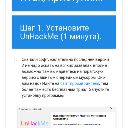
Шаг 1. Установите
UnHackMe (1 минута).
Скачали софт, желательно последней версии.
И не надо искать на всяких развалах, вполне
возможно там вы нарветесь на пиратскую
версию с вшитым очередным мусором. Оно
вам надо? Идите на
сайт производителя
, тем
более там есть бесплатный триал. Запустите
установку программы.