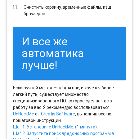
Очистить корзину, временные файлы, кэш
браузеров.
И все же
автоматика
лучше!
Если ручной метод — не для вас, и хочется более
легкий путь, существует множество
специализированного ПО, которое сделает всю
работу за вас. Я рекомендую воспользоваться
UnHackMe
от
Greatis Software
, выполнив все по
пошаговой инструкции.
Шаг 1. Установите UnHackMe. (1 минута)
Шаг 2. Запустите поиск вредоносных программ в