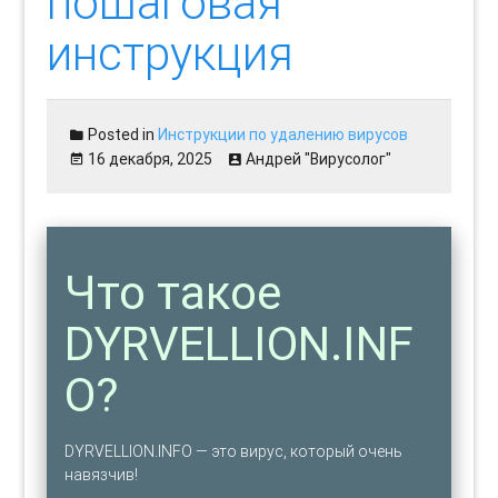
пошаговая
инструкция
Posted in
Инструкции по удалению вирусов
16 декабря, 2025
Андрей "Вирусолог"
Что такое
DYRVELLION.INF
O?
DYRVELLION.INFO — это вирус, который очень
навязчив!