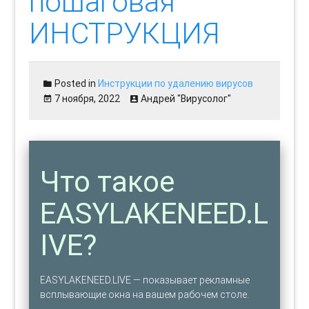
пошаговая
ИНСТРУКЦИЯ
Posted in
Инструкции по удалению вирусов
7 ноября, 2022
Андрей "Вирусолог"
Что такое
EASYLAKENEED.L
IVE?
EASYLAKENEED.LIVE — показывает рекламные
всплывающие окна на вашем рабочем столе.