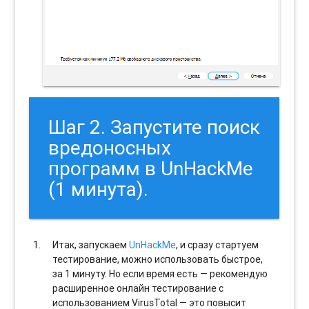
Шаг 2. Запустите поиск
вредоносных
программ в UnHackMe
(1 минута).
Итак, запускаем
UnHackMe
, и сразу стартуем
тестирование, можно использовать быстрое,
за 1 минуту. Но если время есть — рекомендую
расширенное онлайн тестирование с
использованием VirusTotal — это повысит