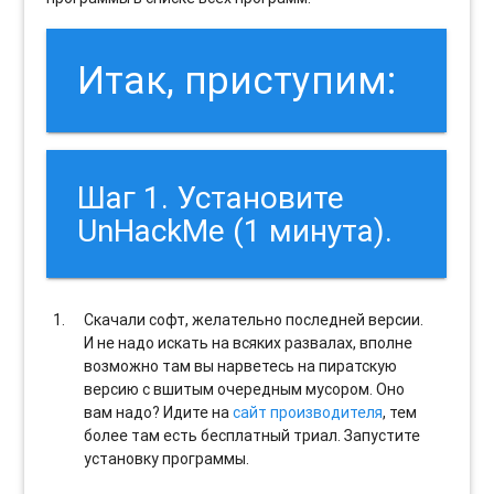
Итак, приступим:
Шаг 1. Установите
UnHackMe (1 минута).
Скачали софт, желательно последней версии.
И не надо искать на всяких развалах, вполне
возможно там вы нарветесь на пиратскую
версию с вшитым очередным мусором. Оно
вам надо? Идите на
сайт производителя
, тем
более там есть бесплатный триал. Запустите
установку программы.