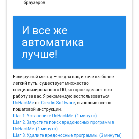
браузеров.
И все же
автоматика
лучше!
Если ручной метод — не для вас, и хочется более
легкий путь, существует множество
специализированного ПО, которое сделает всю
работу за вас. Я рекомендую воспользоваться
UnHackMe
от
Greatis Software
, выполнив все по
пошаговой инструкции.
Шаг 1. Установите UnHackMe. (1 минута)
Шаг 2. Запустите поиск вредоносных программ в
UnHackMe. (1 минута)
Шаг 3. Удалите вредоносные программы. (3 минуты)