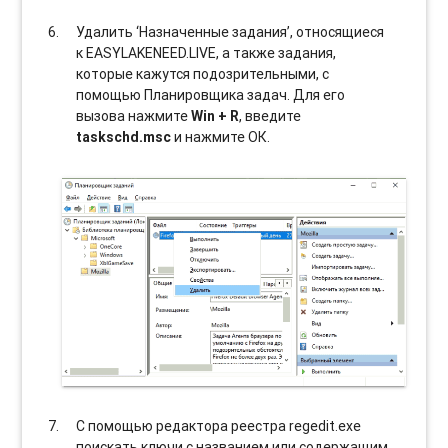
Удалить ‘Назначенные задания’, относящиеся
к EASYLAKENEED.LIVE, а также задания,
которые кажутся подозрительными, с
помощью Планировщика задач. Для его
вызова нажмите
Win + R
, введите
taskschd.msc
и нажмите ОК.
С помощью редактора реестра regedit.exe
поискать ключи с названием или содержащим