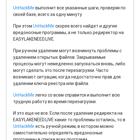
UnHackMe
выполнит все указанные шаги, проверяя по
своей базе, всего за одну минуту.
При этом
UnHackMe
скорее всего найдет и другие
вредоносные программы, а не только редиректор на
EASYLAKENEED.LIVE.
При ручном удалении могут возникнуть проблемы с
удалением открытых файлов. Закрываемые
процессы могут немедленно запускаться вновь, либо
могут сделать это после перезагрузки. Часто
возникают ситуации, когда недостаточно прав для
удалении ключа реестра или файла.
UnHackMe
легко со всем справится и выполнит всю
трудную работу во время перезагрузки.
И это еще не все. Если после удаления редиректа на
EASYLAKENEED.LIVE какие то проблемы остались, то в
UnHackMe
есть ручной режим, в котором можно
самостоятельно определять вредоносные
программы в списке всех программ.