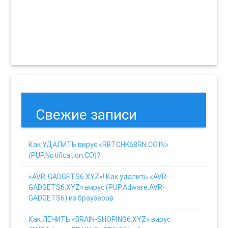
Свежие записи
Как УДАЛИТЬ вирус «RBTCHK68RN.CO.IN»
(PUP.Notification.CO)?
«AVR-GADGETS6.XYZ»! Как удалить «AVR-
GADGETS6.XYZ» вирус (PUP.Adware.AVR-
GADGETS6) из браузеров
Как ЛЕЧИТЬ «BRAIN-SHOPING6.XYZ» вирус