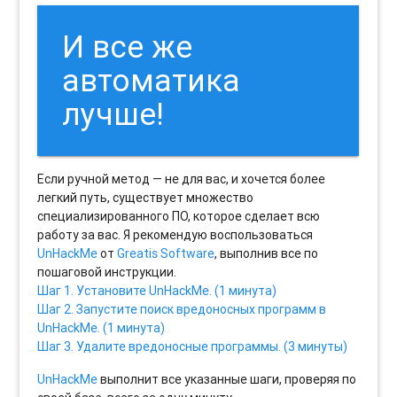
И все же
автоматика
лучше!
Если ручной метод — не для вас, и хочется более
легкий путь, существует множество
специализированного ПО, которое сделает всю
работу за вас. Я рекомендую воспользоваться
UnHackMe
от
Greatis Software
, выполнив все по
пошаговой инструкции.
Шаг 1. Установите UnHackMe. (1 минута)
Шаг 2. Запустите поиск вредоносных программ в
UnHackMe. (1 минута)
Шаг 3. Удалите вредоносные программы. (3 минуты)
UnHackMe
выполнит все указанные шаги, проверяя по