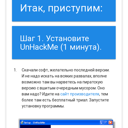
Итак, приступим:
Шаг 1. Установите
UnHackMe (1 минута).
Скачали софт, желательно последней версии.
И не надо искать на всяких развалах, вполне
возможно там вы нарветесь на пиратскую
версию с вшитым очередным мусором. Оно
вам надо? Идите на
сайт производителя
, тем
более там есть бесплатный триал. Запустите
установку программы.