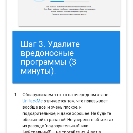
Шаг 3. Удалите
вредоносные
программы (3
минуты).
Обнаруживаем что-то на очередном этапе.
UnHackMe
отличается тем, что показывает
вообще все, и очень плохое, и
подозрительное, и даже хорошее. Не будьте
обезьяной с гранатой! Не уверены в объектах
из разряда ‘подозрительный’ или
‘нейтральный’ — не трогайте их. А вот в