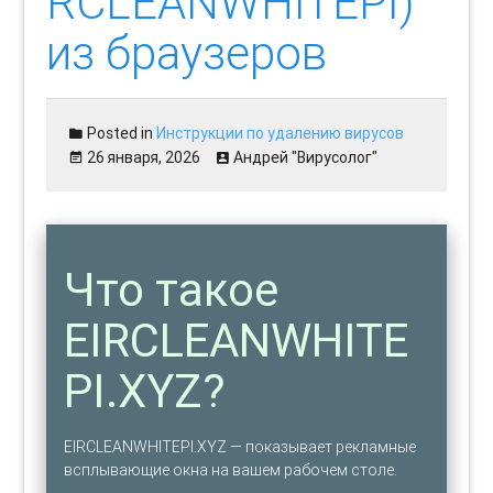
RCLEANWHITEPI)
из браузеров
Posted in
Инструкции по удалению вирусов
26 января, 2026
Андрей "Вирусолог"
Что такое
EIRCLEANWHITE
PI.XYZ?
EIRCLEANWHITEPI.XYZ — показывает рекламные
всплывающие окна на вашем рабочем столе.