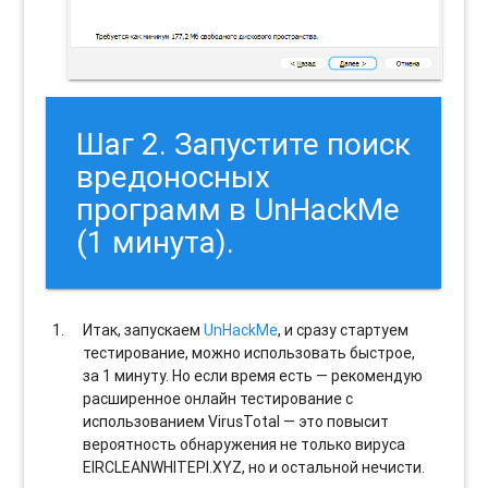
Шаг 2. Запустите поиск
вредоносных
программ в UnHackMe
(1 минута).
Итак, запускаем
UnHackMe
, и сразу стартуем
тестирование, можно использовать быстрое,
за 1 минуту. Но если время есть — рекомендую
расширенное онлайн тестирование с
использованием VirusTotal — это повысит
вероятность обнаружения не только вируса
EIRCLEANWHITEPI.XYZ, но и остальной нечисти.