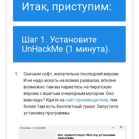
Итак, приступим:
Шаг 1. Установите
UnHackMe (1 минута).
Скачали софт, желательно последней версии.
И не надо искать на всяких развалах, вполне
возможно там вы нарветесь на пиратскую
версию с вшитым очередным мусором. Оно
вам надо? Идите на
сайт производителя
, тем
более там есть бесплатный триал. Запустите
установку программы.