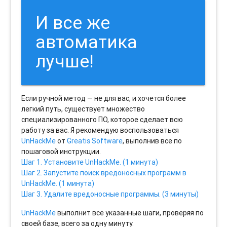
И все же
автоматика
лучше!
Если ручной метод — не для вас, и хочется более
легкий путь, существует множество
специализированного ПО, которое сделает всю
работу за вас. Я рекомендую воспользоваться
UnHackMe
от
Greatis Software
, выполнив все по
пошаговой инструкции.
Шаг 1. Установите UnHackMe. (1 минута)
Шаг 2. Запустите поиск вредоносных программ в
UnHackMe. (1 минута)
Шаг 3. Удалите вредоносные программы. (3 минуты)
UnHackMe
выполнит все указанные шаги, проверяя по
своей базе, всего за одну минуту.