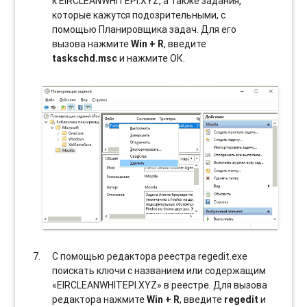
к EIRCLEANWHITEPI.XYZ, а также задания,
которые кажутся подозрительными, с
помощью Планировщика задач. Для его
вызова нажмите
Win + R
, введите
taskschd.msc
и нажмите ОК.
С помощью редактора реестра regedit.exe
поискать ключи с названием или содержащим
«EIRCLEANWHITEPI.XYZ» в реестре. Для вызова
редактора нажмите
Win + R
, введите
regedit
и