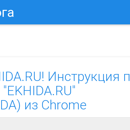
ога
в Браузере.
Как Сбросить Настройки Mozilla Firefox?
Ка
DA.RU! Инструкция 
 "EKHIDA.RU"
IDA) из Chrome