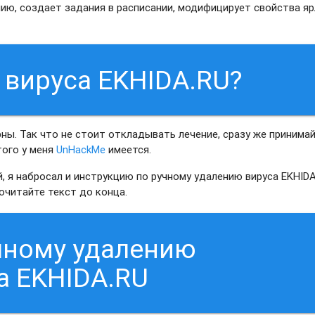
нию, создает задания в расписании, модифицирует свойства я
 вируса EKHIDA.RU?
ны. Так что не стоит откладывать лечение, сразу же принима
этого у меня
UnHackMe
имеется.
, я набросал и инструкцию по ручному удалению вируса EKHIDA
очитайте текст до конца.
чному удалению
а EKHIDA.RU