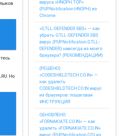
вируса «HNOPH.TOP»
рлыков
(PUP.Notification.HNOPH) из
Chrome
«GTLL-DEFENDER.SBS» — как
убрать GTLL-DEFENDER.SBS
вирус (PUP.Notification.GTLL-
DEFENDER) навсегда из моего
браузера? (РЕКОМЕНДАЦИИ)
йтесь
(РЕШЕНО)
«CODESHIELDTECH.CO.IN» —
.RU. Но
как удалить
CODESHIELDTECH.CO.IN вирус
из браузеров: пошаговая
ИНСТРУКЦИЯ
ОБНОВЛЕНО:
«FORNAKIATE.CO.IN» — как
удалить «FORNAKIATE.CO.IN»
вирус (PUP.Notification.CO) из