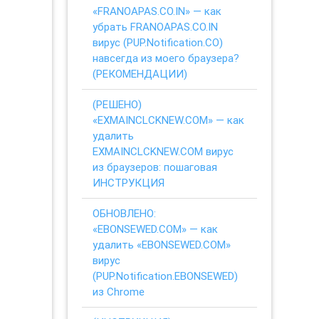
«FRANOAPAS.CO.IN» — как
убрать FRANOAPAS.CO.IN
вирус (PUP.Notification.CO)
навсегда из моего браузера?
(РЕКОМЕНДАЦИИ)
(РЕШЕНО)
«EXMAINCLCKNEW.COM» — как
удалить
EXMAINCLCKNEW.COM вирус
из браузеров: пошаговая
ИНСТРУКЦИЯ
ОБНОВЛЕНО:
«EBONSEWED.COM» — как
удалить «EBONSEWED.COM»
вирус
(PUP.Notification.EBONSEWED)
из Chrome