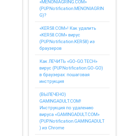
«MENONIAGRING.COM»
(PUP.Notification.MENONIAGRIN
G)?
«KER58.COM»! Как удалить
«KER58.COM» вирус
(PUP.Notification.KER58) из
браузеров
Как ЛЕЧИТЬ «GO-GO.TECH»
вирус (PUP.Notification.GO-GO)
в браузерах: пошаговая
инструкция
(ВЫЛЕЧЕНО)
GAMINGADULT.COM!
Инструкция по удалению
вируса «GAMINGADULT.COM»
(PUP.Notification.GAMINGADULT
) из Chrome