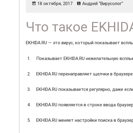
18 октября, 2017
Андрей "Вирусолог"
Что такое EKHID
EKHIDA.RU — это вирус, который показывает вспл
Показывает EKHIDA.RU нежелательную всплы
EKHIDA.RU перенаправляет щелчки в браузере
EKHIDA.RU показывается регулярно, даже есл
EKHIDA.RU появляется в строке ввода браузе
EKHIDA.RU меняет настройки поиска в браузер