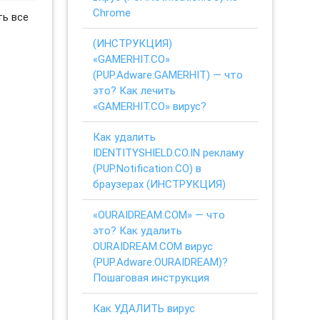
Chrome
ть все
(ИНСТРУКЦИЯ)
«GAMERHIT.CO»
(PUP.Adware.GAMERHIT) — что
это? Как лечить
«GAMERHIT.CO» вирус?
Как удалить
IDENTITYSHIELD.CO.IN рекламу
(PUP.Notification.CO) в
браузерах (ИНСТРУКЦИЯ)
«OURAIDREAM.COM» — что
это? Как удалить
OURAIDREAM.COM вирус
(PUP.Adware.OURAIDREAM)?
Пошаговая инструкция
Как УДАЛИТЬ вирус