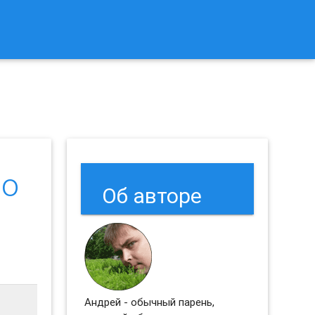
к Сбросить Настройки Браузеров Chrome и Firefox?
по
Об авторе
Андрей - обычный парень,