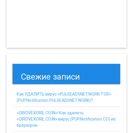
Свежие записи
Как УДАЛИТЬ вирус «PULSEADSNETWORK.TOP»
(PUP.Notification.PULSEADSNETWORK)?
«QIROVEXORIL.CO.IN»! Как удалить
«QIROVEXORIL.CO.IN» вирус (PUP.Notification.CO) из
браузеров