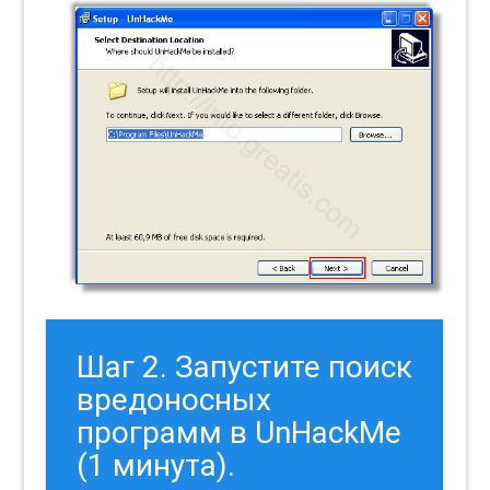
Шаг 2. Запустите поиск
вредоносных
программ в UnHackMe
(1 минута).