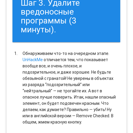
Шаг 3. Удалите
вредоносные
программы (3
минуты).
Обнаруживаем что-то на очередном этапе.
UnHackMe
отличается тем, что показывает
вообще все, и очень плохое, и
подозрительное, и даже хорошее. Не будьте
обезьяной с гранатой! Не уверены в объектах
из разряда “подозрительный” или
“нейтральный” — не трогайте их. А вот в
опасное лучше поверить. Итак, нашли опасный
элемент, он будет подсвечен красным. Что
делаем, как думаете? Правильно — убить! Ну
или в английской версии — Remove Checked. В
общем, жмем красную кнопку.