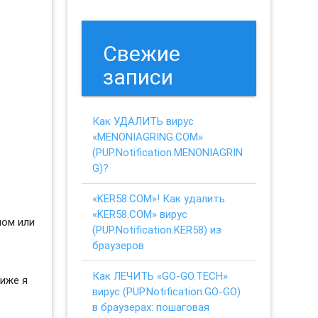
Свежие
записи
Как УДАЛИТЬ вирус
«MENONIAGRING.COM»
(PUP.Notification.MENONIAGRIN
G)?
«KER58.COM»! Как удалить
«KER58.COM» вирус
ном или
(PUP.Notification.KER58) из
браузеров
Как ЛЕЧИТЬ «GO-GO.TECH»
иже я
вирус (PUP.Notification.GO-GO)
в браузерах: пошаговая