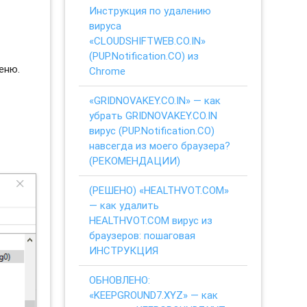
Инструкция по удалению
вируса
«CLOUDSHIFTWEB.CO.IN»
(PUP.Notification.CO) из
еню.
Chrome
«GRIDNOVAKEY.CO.IN» — как
убрать GRIDNOVAKEY.CO.IN
вирус (PUP.Notification.CO)
навсегда из моего браузера?
(РЕКОМЕНДАЦИИ)
(РЕШЕНО) «HEALTHVOT.COM»
— как удалить
HEALTHVOT.COM вирус из
браузеров: пошаговая
ИНСТРУКЦИЯ
ОБНОВЛЕНО:
«KEEPGROUND7.XYZ» — как