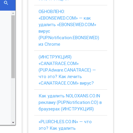
ОБНОВЛЕНО:
«EBONSEWED.COM» — как
удалить «EBONSEWED.COM»
вирус
(PUP.Notification.EBONSEWED)
из Chrome
(ИНСТРУКЦИЯ)
«CANATRACE.COM»
(PUP.Adware.CANATRACE) —
что это? Как лечить
«CANATRACE.COM» вирус?
Как удалить NOLOXANS.CO.IN
рекламу (PUP.Notification.CO) в
браузерах (ИНСТРУКЦИЯ)
«PLURCHLES.CO.IN» — что
это? Как удалить