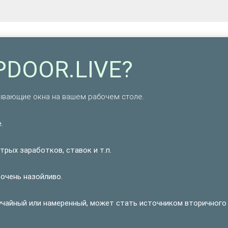
PDOOR.LIVE?
ывающие окна на вашем рабочем столе.
.
рых заработков, ставок и т.п.
 очень назойливо.
учайный или намеренный, может стать источником вторичного