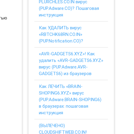
PLURCHLES.CO.IN вирус
(PUP.Adware.CO)? Пошаговая
инструкция
стью
Как УДАЛИТЬ вирус
«RBTCHK68RN.CO.IN»
(PUP.Notification.CO)?
«AVR-GADGETS6.XYZ»! Как
удалить «AVR-GADGETS6.XYZ»
вирус (PUP.Adware.AVR-
GADGETS6) из браузеров
Как ЛЕЧИТЬ «BRAIN-
SHOPING6.XYZ» вирус
(PUP.Adware.BRAIN-SHOPING6)
в браузерах: пошаговая
инструкция
(ВЫЛЕЧЕНО)
CLOUDSHIFTWEB.CO.IN!