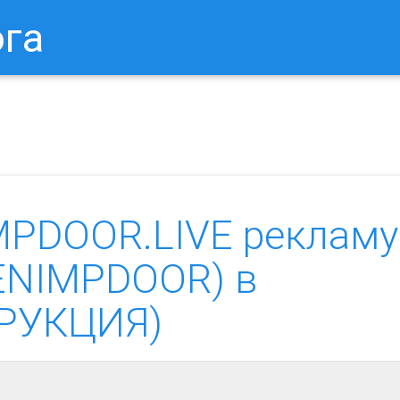
ога
в Браузере.
Как Сбросить Настройки Mozilla Firefox?
Ка
MPDOOR.LIVE рекламу
n.ENIMPDOOR) в
ТРУКЦИЯ)